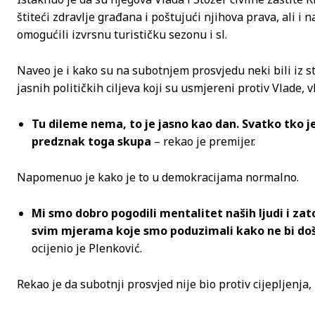
štiteći zdravlje građana i poštujući njihova prava, ali i 
omogućili izvrsnu turističku sezonu i sl.
Naveo je i kako su na subotnjem prosvjedu neki bili iz st
jasnih političkih ciljeva koji su usmjereni protiv Vlade, v
Tu dileme nema, to je jasno kao dan. Svatko tko je t
predznak toga skupa
– rekao je premijer.
Napomenuo je kako je to u demokracijama normalno.
Mi smo dobro pogodili mentalitet naših ljudi i zato 
svim mjerama koje smo poduzimali kako ne bi došlo 
ocijenio je Plenković.
Rekao je da subotnji prosvjed nije bio protiv cijepljenja,