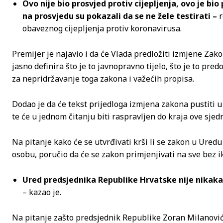
Ovo nije bio prosvjed protiv cijepljenja, ovo je bio 
na prosvjedu su pokazali da se ne žele testirati –
r
obaveznog cijepljenja protiv koronavirusa.
Premijer je najavio i da će Vlada predložiti izmjene Zako
jasno definira što je to javnopravno tijelo, što je to p
za nepridržavanje toga zakona i važećih propisa.
Dodao je da će tekst prijedloga izmjena zakona pustiti u 
te će u jednom čitanju biti raspravljen do kraja ove sje
Na pitanje kako će se utvrđivati krši li se zakon u Ure
osobu, poručio da će se zakon primjenjivati na sve bez i
Ured predsjednika Republike Hrvatske nije nikakav 
– kazao je.
Na pitanje zašto predsjednik Republike Zoran Milanovi