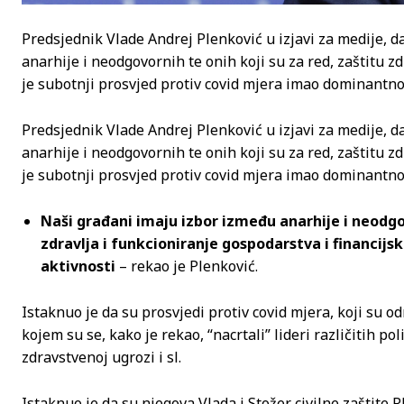
Predsjednik Vlade Andrej Plenković u izjavi za medije, d
anarhije i neodgovornih te onih koji su za red, zaštitu z
je subotnji prosvjed protiv covid mjera imao dominantno 
Predsjednik Vlade Andrej Plenković u izjavi za medije, d
anarhije i neodgovornih te onih koji su za red, zaštitu z
je subotnji prosvjed protiv covid mjera imao dominantno 
Naši građani imaju izbor između anarhije i neodgov
zdravlja i funkcioniranje gospodarstva i financijs
aktivnosti
– rekao je Plenković.
Istaknuo je da su prosvjedi protiv covid mjera, koji su o
kojem su se, kako je rekao, “nacrtali” lideri različitih pol
zdravstvenoj ugrozi i sl.
Istaknuo je da su njegova Vlada i Stožer civilne zaštite R