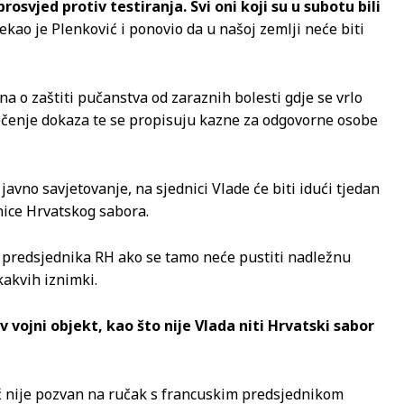
prosvjed protiv testiranja. Svi oni koji su u subotu bili
ekao je Plenković i ponovio da u našoj zemlji neće biti
na o zaštiti pučanstva od zaraznih bolesti gdje se vrlo
redočenje dokaza te se propisuju kazne za odgovorne osobe
javno savjetovanje, na sjednici Vlade će biti idući tjedan
dnice Hrvatskog sabora.
du predsjednika RH ako se tamo neće pustiti nadležnu
kakvih iznimki.
vojni objekt, kao što nije Vlada niti Hrvatski sabor
ć nije pozvan na ručak s francuskim predsjednikom