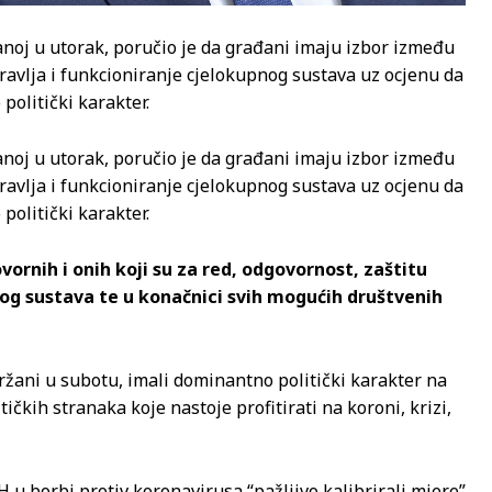
anoj u utorak, poručio je da građani imaju izbor između
dravlja i funkcioniranje cjelokupnog sustava uz ocjenu da
politički karakter.
anoj u utorak, poručio je da građani imaju izbor između
dravlja i funkcioniranje cjelokupnog sustava uz ocjenu da
politički karakter.
ornih i onih koji su za red, odgovornost, zaštitu
kog sustava te u konačnici svih mogućih društvenih
držani u subotu, imali dominantno politički karakter na
itičkih stranaka koje nastoje profitirati na koroni, krizi,
H u borbi protiv koronavirusa “pažljivo kalibrirali mjere”