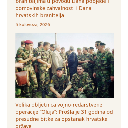
braniteljima u povodu Dana pobjede i
domovinske zahvalnosti i Dana
hrvatskih branitelja
5 kolovoza, 2026
Velika obljetnica vojno-redarstvene
operacije “Oluja”: Prošla je 31 godina od
presudne bitke za opstanak hrvatske
države