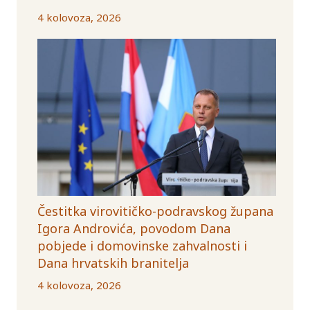
4 kolovoza, 2026
Čestitka virovitičko-podravskog župana
Igora Androvića, povodom Dana
pobjede i domovinske zahvalnosti i
Dana hrvatskih branitelja
4 kolovoza, 2026