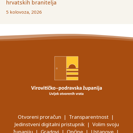
hrvatskih branitelja
5 kolovoza, 2026
Otvoreni proračun
|
Transparentnost
|
Jedinstveni digitalni pristupnik
|
Volim svoju
županiju
|
Gradovi
|
Općine
|
Ustanove
|