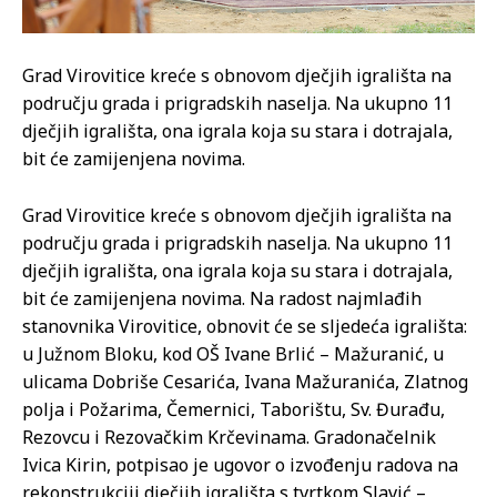
Grad Virovitice kreće s obnovom dječjih igrališta na
području grada i prigradskih naselja. Na ukupno 11
dječjih igrališta, ona igrala koja su stara i dotrajala,
bit će zamijenjena novima.
Grad Virovitice kreće s obnovom dječjih igrališta na
području grada i prigradskih naselja. Na ukupno 11
dječjih igrališta, ona igrala koja su stara i dotrajala,
bit će zamijenjena novima. Na radost najmlađih
stanovnika Virovitice, obnovit će se sljedeća igrališta:
u Južnom Bloku, kod OŠ Ivane Brlić – Mažuranić, u
ulicama Dobriše Cesarića, Ivana Mažuranića, Zlatnog
polja i Požarima, Čemernici, Taborištu, Sv. Đurađu,
Rezovcu i Rezovačkim Krčevinama. Gradonačelnik
Ivica Kirin, potpisao je ugovor o izvođenju radova na
rekonstrukciji dječjih igrališta s tvrtkom Slavić –