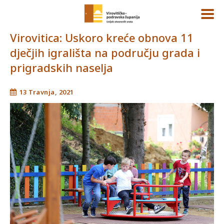
Virovitica: Uskoro kreće obnova 11
dječjih igrališta na području grada i
prigradskih naselja
13 Travnja, 2021