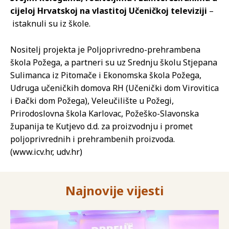
cijeloj Hrvatskoj na vlastitoj Učeničkoj televiziji
–
istaknuli su iz škole.
Nositelj projekta je Poljoprivredno-prehrambena
škola Požega, a partneri su uz Srednju školu Stjepana
Sulimanca iz Pitomače i Ekonomska škola Požega,
Udruga učeničkih domova RH (Učenički dom Virovitica
i Đački dom Požega), Veleučilište u Požegi,
Prirodoslovna škola Karlovac, Požeško-Slavonska
županija te Kutjevo d.d. za proizvodnju i promet
poljoprivrednih i prehrambenih proizvoda.
(www.icv.hr, udv.hr)
Najnovije vijesti