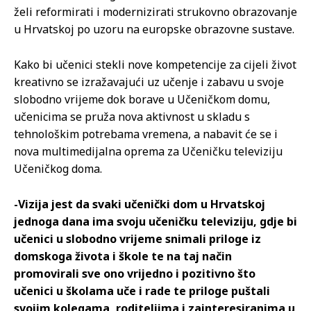
želi reformirati i modernizirati strukovno obrazovanje
u Hrvatskoj po uzoru na europske obrazovne sustave.
Kako bi učenici stekli nove kompetencije za cijeli život
kreativno se izražavajući uz učenje i zabavu u svoje
slobodno vrijeme dok borave u Učeničkom domu,
učenicima se pruža nova aktivnost u skladu s
tehnološkim potrebama vremena, a nabavit će se i
nova multimedijalna oprema za Učeničku televiziju
Učeničkog doma.
-Vizija jest da svaki učenički dom u Hrvatskoj
jednoga dana ima svoju učeničku televiziju, gdje bi
učenici u slobodno vrijeme snimali priloge iz
domskoga života i škole te na taj način
promovirali sve ono vrijedno i pozitivno što
učenici u školama uče i rade te priloge puštali
svojim kolegama, roditeljima i zainteresiranima u