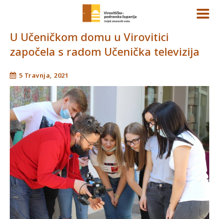
U Učeničkom domu u Virovitici
započela s radom Učenička televizija
5 Travnja, 2021