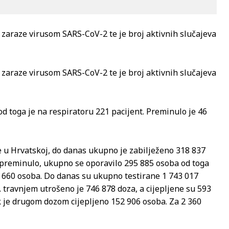
 zaraze virusom SARS-CoV-2 te je broj aktivnih slučajeva
 zaraze virusom SARS-CoV-2 te je broj aktivnih slučajeva
d toga je na respiratoru 221 pacijent. Preminulo je 46
aze u Hrvatskoj, do danas ukupno je zabilježeno 318 837
 preminulo, ukupno se oporavilo 295 885 osoba od toga
34 660 osoba. Do danas su ukupno testirane 1 743 017
. travnjem utrošeno je 746 878 doza, a cijepljene su 593
k je drugom dozom cijepljeno 152 906 osoba. Za 2 360