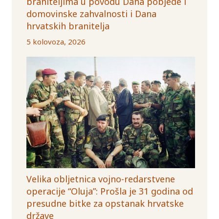
braniteljima u povodu Dana pobjede i
domovinske zahvalnosti i Dana
hrvatskih branitelja
5 kolovoza, 2026
Velika obljetnica vojno-redarstvene
operacije “Oluja”: Prošla je 31 godina od
presudne bitke za opstanak hrvatske
države