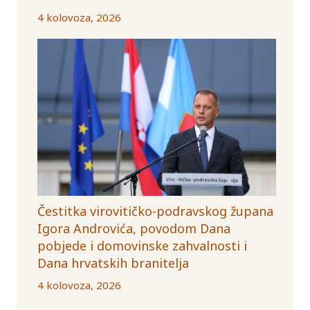
4 kolovoza, 2026
Čestitka virovitičko-podravskog župana
Igora Androvića, povodom Dana
pobjede i domovinske zahvalnosti i
Dana hrvatskih branitelja
4 kolovoza, 2026