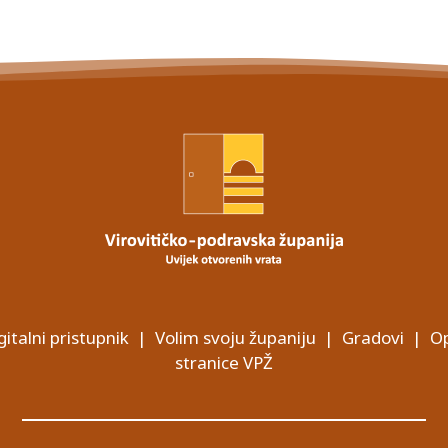
gitalni pristupnik
|
Volim svoju županiju
|
Gradovi
|
Op
stranice VPŽ