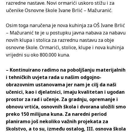
razredne nastave. Novi ormarići uskoro stižu i za
učenike Osnovne škole Ivane Brlić – Mažuranić.
Osim toga naručena je nova kuhinja za OŠ Ivane Brlić
– Mažuranić te je u postupku javna nabava za nabavu
novih klupa i stolica za razrednu nastavu za obje
osnovne škole. Ormarići, stolice, klupe i nova kuhinja
vrijedni su oko 800.000 kuna.
– Kontinuirano radimo na poboljšanju materijalnih
i tehničkih uvjeta rada u našim odgojno-
obrazovnim ustanovama jer nam je cilj da naši
učenici, kao i djelatnici, imaju kvalitetan i ugodan
prostor za rad i učenje. Za gradnju, opremanje i
obnovu vrtića, osnovnih škola i dvorana uložili smo
preko 150 milijuna kuna. Za naredni period
planiramo još nekoliko važnih projekata za
školstvo, a to su, između ostalog, III. osnova škola