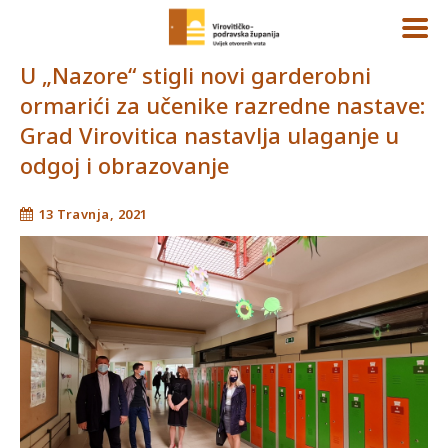
U „Nazore“ stigli novi garderobni
ormarići za učenike razredne nastave:
Grad Virovitica nastavlja ulaganje u
odgoj i obrazovanje
13 Travnja, 2021