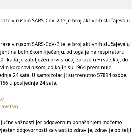
araze virusom SARS-CoV-2 te je broj aktivnih slučajeva u
araze virusom SARS-CoV-2 te je broj aktivnih slučajeva u
ent na bolničkom liječenju, od toga je na respiratoru
0., kada je zabilježen prvi slučaj zaraze u Hrvatskoj, do
vim koronavirusom, od kojih su 1964 preminule,
dnja 24 sata. U samoizolaciji su trenutno 57894 osobe.
166 u posljednja 24 sata.
ke
ravstvo
 ključne važnosti jer odgovornim ponašanjem možemo
estan odgovornosti za vlastito zdravlje, zdravlje obitelji