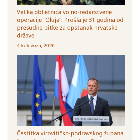
Velika obljetnica vojno-redarstvene
operacije “Oluja”: Prošla je 31 godina od
presudne bitke za opstanak hrvatske
države
4 kolovoza, 2026
Čestitka virovitičko-podravskog župana