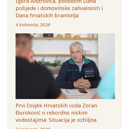
Igora Androvića, povodom Dana
pobjede i domovinske zahvalnosti i
Dana hrvatskih branitelja
4 kolovoza, 2026
Prvi čovjek Hrvatskih voda Zoran
Đuroković o rekordno niskim
vodostajima: Situacija je ozbiljna
3 kolovoza, 2026