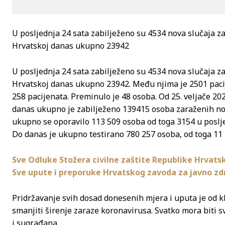
U posljednja 24 sata zabilježeno su 4534 nova slučaja z
Hrvatskoj danas ukupno 23942
U posljednja 24 sata zabilježeno su 4534 nova slučaja z
Hrvatskoj danas ukupno 23942. Među njima je 2501 pacij
258 pacijenata. Preminulo je 48 osoba. Od 25. veljače 202
danas ukupno je zabilježeno 139415 osoba zaraženih no
ukupno se oporavilo 113 509 osoba od toga 3154 u poslje
Do danas je ukupno testirano 780 257 osoba, od toga 11 
Sve Odluke Stožera civilne zaštite Republike Hrvats
Sve upute i preporuke Hrvatskog zavoda za javno zd
Pridržavanje svih dosad donesenih mjera i uputa je od
smanjiti širenje zaraze koronavirusa. Svatko mora biti svj
i sugrađana.