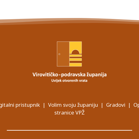
gitalni pristupnik
|
Volim svoju županiju
|
Gradovi
|
Op
stranice VPŽ