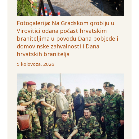
Fotogalerija: Na Gradskom groblju u
Virovitici odana počast hrvatskim
braniteljima u povodu Dana pobjede i
domovinske zahvalnosti i Dana
hrvatskih branitelja
5 kolovoza, 2026