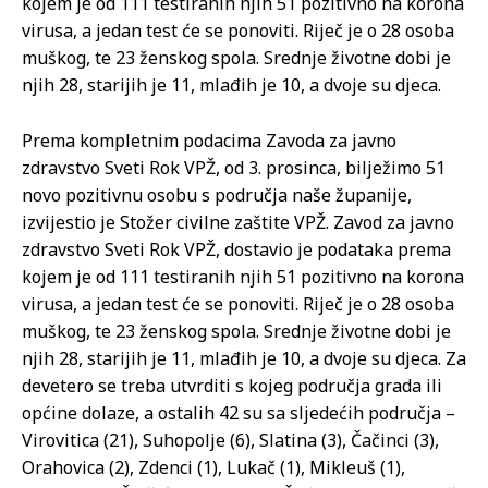
kojem je od 111 testiranih njih 51 pozitivno na korona
virusa, a jedan test će se ponoviti. Riječ je o 28 osoba
muškog, te 23 ženskog spola. Srednje životne dobi je
njih 28, starijih je 11, mlađih je 10, a dvoje su djeca.
Prema kompletnim podacima Zavoda za javno
zdravstvo Sveti Rok VPŽ, od 3. prosinca, bilježimo 51
novo pozitivnu osobu s područja naše županije,
izvijestio je Stožer civilne zaštite VPŽ. Zavod za javno
zdravstvo Sveti Rok VPŽ, dostavio je podataka prema
kojem je od 111 testiranih njih 51 pozitivno na korona
virusa, a jedan test će se ponoviti. Riječ je o 28 osoba
muškog, te 23 ženskog spola. Srednje životne dobi je
njih 28, starijih je 11, mlađih je 10, a dvoje su djeca. Za
devetero se treba utvrditi s kojeg područja grada ili
općine dolaze, a ostalih 42 su sa sljedećih područja –
Virovitica (21), Suhopolje (6), Slatina (3), Čačinci (3),
Orahovica (2), Zdenci (1), Lukač (1), Mikleuš (1),