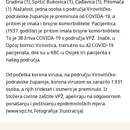
Gradina (1), Špišić Bukovica (1), Čađavica (1), Pitomača
(1). Nažalost, jedna osoba s područja Virovitičko-
podravske županije je preminula od COVIDA-19, a
pritom je imala i brojne komorbiditete. Pacijentica
(1937. godište) je pritom imala brojne komorbiditete.
To je 38 žrtva COVIDA-19 s područja VPŽ. Inače, u
Općoj bolnici Virovitica, trenutno su 42 COVID-19
pacijenata, dok su u KBC-u Osijek tri pacijenta s
našeg područja.
Od početka korona virusa, na području Virovitičko-
podravske županije, korona virusom se zarazilo 1.931
osoba, a njih trideset i osmero je preminulo. Iz
Stožera civilne zaštite VPŽ, apeliraju na odgovornom
ponašanju i poštivanju epidemioloških mjera.
(www.vpz.hr, Fotografija: Ilustracija)