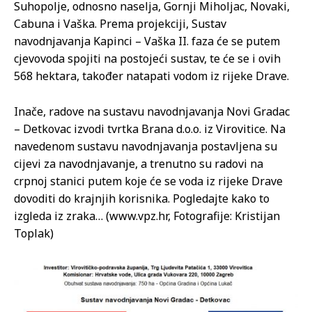
Suhopolje, odnosno naselja, Gornji Miholjac, Novaki,
Cabuna i Vaška. Prema projekciji, Sustav
navodnjavanja Kapinci – Vaška II. faza će se putem
cjevovoda spojiti na postojeći sustav, te će se i ovih
568 hektara, također natapati vodom iz rijeke Drave.
Inače, radove na sustavu navodnjavanja Novi Gradac
– Detkovac izvodi tvrtka Brana d.o.o. iz Virovitice. Na
navedenom sustavu navodnjavanja postavljena su
cijevi za navodnjavanje, a trenutno su radovi na
crpnoj stanici putem koje će se voda iz rijeke Drave
dovoditi do krajnjih korisnika. Pogledajte kako to
izgleda iz zraka… (www.vpz.hr, Fotografije: Kristijan
Toplak)