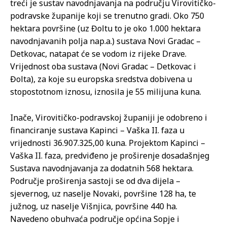
treći je sustav navodnjavanja na području Virovitičko-
podravske županije koji se trenutno gradi. Oko 750
hektara površine (uz Đoltu to je oko 1.000 hektara
navodnjavanih polja nap.a.) sustava Novi Gradac –
Detkovac, natapat će se vodom iz rijeke Drave.
Vrijednost oba sustava (Novi Gradac – Detkovac i
Đolta), za koje su europska sredstva dobivena u
stopostotnom iznosu, iznosila je 55 milijuna kuna.
Inače, Virovitičko-podravskoj županiji je odobreno i
financiranje sustava Kapinci – Vaška II. faza u
vrijednosti 36.907.325,00 kuna. Projektom Kapinci –
Vaška II. faza, predviđeno je proširenje dosadašnjeg
Sustava navodnjavanja za dodatnih 568 hektara.
Područje proširenja sastoji se od dva dijela –
sjevernog, uz naselje Novaki, površine 128 ha, te
južnog, uz naselje Višnjica, površine 440 ha.
Navedeno obuhvaća područje općina Sopje i