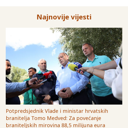
Najnovije vijesti
Potpredsjednik Vlade i ministar hrvatskih
branitelja Tomo Medved: Za povećanje
braniteljskih mirovina 88,5 milijuna eura