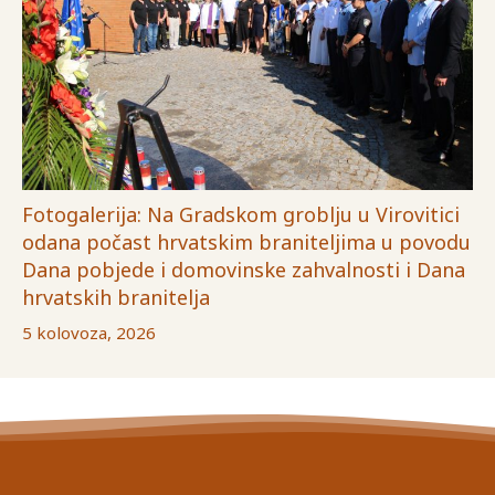
Fotogalerija: Na Gradskom groblju u Virovitici
odana počast hrvatskim braniteljima u povodu
Dana pobjede i domovinske zahvalnosti i Dana
hrvatskih branitelja
5 kolovoza, 2026