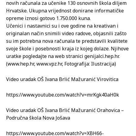
novih računala za učenike 130 osnovnih škola diljem
Hrvatske. Ukupna vrijednost donirane informatičke
opreme iznosi gotovo 1.750.000 kuna.
Učenici i nastavnici su i ove godine na kreativan i
originalan način snimili video radove, objasnili zašto
su im potrebna nova računala te predstavili kvalitete
svoje škole i posebnosti kraja iz kojeg dolaze. Njihove
uratke pogledajte na web stranici genijalci.hep.hr.
(www.hep.hr, www.vpz.hr, Fotografija: Ilustracija)
Video uradak OŠ Ivana Brlić Mažuranić Virovitica
https://www.youtube.com/watch?v=mrKgk40aH0k
Video uradak OŠ Ivana Brlić Mažuranić Orahovica –
Područna škola Nova Jošava
https://www.youtube.com/watch?v=XBH66-