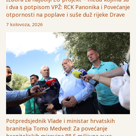
i dva s potpisom VPŽ: RCK Panonika i Povećanje
otpornosti na poplave i suše duž rijeke Drave
7 kolovoza, 2026
Potpredsjednik Vlade i ministar hrvatskih
branitelja Tomo Medved: Za povećanje
braniteljskih mirovina 88,5 milijuna eura