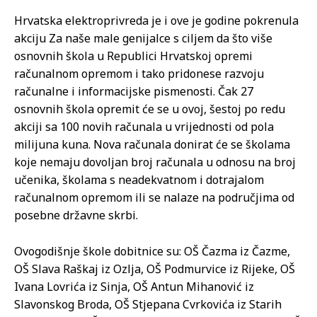
Hrvatska elektroprivreda je i ove je godine pokrenula
akciju Za naše male genijalce s ciljem da što više
osnovnih škola u Republici Hrvatskoj opremi
računalnom opremom i tako pridonese razvoju
računalne i informacijske pismenosti. Čak 27
osnovnih škola opremit će se u ovoj, šestoj po redu
akciji sa 100 novih računala u vrijednosti od pola
milijuna kuna. Nova računala donirat će se školama
koje nemaju dovoljan broj računala u odnosu na broj
učenika, školama s neadekvatnom i dotrajalom
računalnom opremom ili se nalaze na područjima od
posebne državne skrbi.
Ovogodišnje škole dobitnice su: OŠ Čazma iz Čazme,
OŠ Slava Raškaj iz Ozlja, OŠ Podmurvice iz Rijeke, OŠ
Ivana Lovrića iz Sinja, OŠ Antun Mihanović iz
Slavonskog Broda, OŠ Stjepana Cvrkovića iz Starih