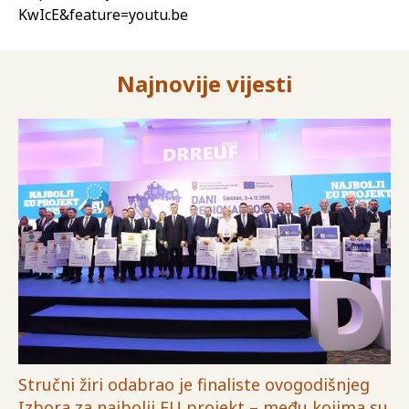
KwIcE&feature=youtu.be
Najnovije vijesti
Stručni žiri odabrao je finaliste ovogodišnjeg
Izbora za najbolji EU projekt – među kojima su