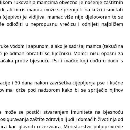
Prilikom rukovanja mamcima obvezno je nošenje zaštitnih
di, ali miris mamca može se prenijeti na kožu i smetati
cjepivo) je vidljiva, mamac više nije djelotvoran te se
e odložiti u nepropusnu vrećicu i odnijeti najbližem
ruke vodom i sapunom, a ako je sadržaj mamca (tekućina
o je odmah obratiti se liječniku. Mamci nisu opasni za
ačaka protiv bjesnoće. Psi i mačke koji dođu u dodir s
ije i 30 dana nakon završetka cijepljenja pse i kućne
ovima, drže pod nadzorom kako bi se spriječio njihov
je može se postići stvaranjem imuniteta na bjesnoću
siguravanja zaštite zdravlja ljudi i domaćih životinja od
isica kao glavnih rezervoara, Ministarstvo poljoprivrede