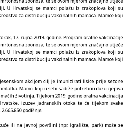
a smrtonosna zoonoza, te se ovom mjerom značajno utječe
mlji. U Hrvatskoj se mamci polažu iz zrakoplova koji su
 sredstvo za distribuciju vakcinalnih mamaca. Mamce koji
orak, 17. rujna 2019. godine. Program oralne vakcinacije
a smrtonosna zoonoza, te se ovom mjerom značajno utječe
mlji. U Hrvatskoj se mamci polažu iz zrakoplova koji su
 sredstvo za distribuciju vakcinalnih mamaca. Mamce koji
Jesenskom akcijom cilj je imunizirati lisice prije sezone
pomlatka. Mamci koji u sebi sadrže potrebnu dozu cjepiva
domaćih životinja. Tijekom 2019. godine oralna vakcinacija
Hrvatske, izuzev jadranskih otoka te će tijekom svake
 2.665.850 godišnje.
e ili na javnoj površini (npr. igralište, park) može se