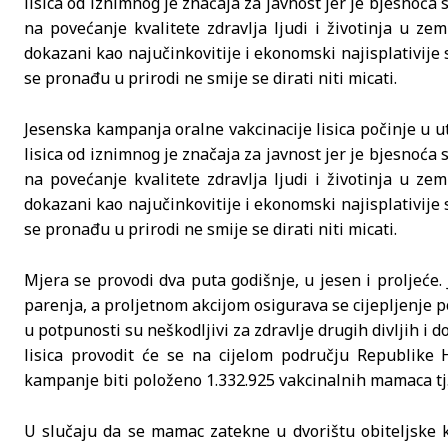
lisica od iznimnog je značaja za javnost jer je bjesnoć
na povećanje kvalitete zdravlja ljudi i životinja u ze
dokazani kao najučinkovitije i ekonomski najisplativije
se pronađu u prirodi ne smije se dirati niti micati.
Jesenska kampanja oralne vakcinacije lisica počinje u ut
lisica od iznimnog je značaja za javnost jer je bjesnoć
na povećanje kvalitete zdravlja ljudi i životinja u ze
dokazani kao najučinkovitije i ekonomski najisplativije
se pronađu u prirodi ne smije se dirati niti micati.
Mjera se provodi dva puta godišnje, u jesen i proljeće. 
parenja, a proljetnom akcijom osigurava se cijepljenje 
u potpunosti su neškodljivi za zdravlje drugih divljih i 
lisica provodit će se na cijelom području Republike 
kampanje biti položeno 1.332.925 vakcinalnih mamaca tj.
U slučaju da se mamac zatekne u dvorištu obiteljske kuć