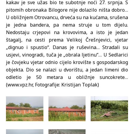
kakav je sve užas bio te subotnje noći 27. srpnja. S
pitomih obronaka Bilogore nije dolazilo ništa dobro…
U obližnjem Otrovancu, drveća su na kućama, srušena
je jedna bandera, pa nema struje u tom dijelu.
Nedostaju crjepovi na krovovima, a isto je jedan
štagalj, na cesti prema Velikoj Črešnjevici, vjetar
„dignuo i spustio“. Danas je ruševina… Stradali su
usjevi, vinogradi, tuča je „obrala ljetinu“… U Sedlarici
je čovjeku vjetar odnio cijelo krovište s gospodarskog
objekta. Dio se nalazi u dvorištu, a jedan limeni dio
odletio je 50 metara u obližnje suncokrete…
(www.vpz.hr, Fotografije: Kristijan Toplak)