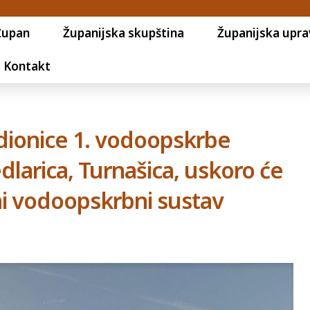
Župan
Županijska skupština
Županijska upra
Kontakt
 dionice 1. vodoopskrbe
edlarica, Turnašica, uskoro će
vni vodoopskrbni sustav