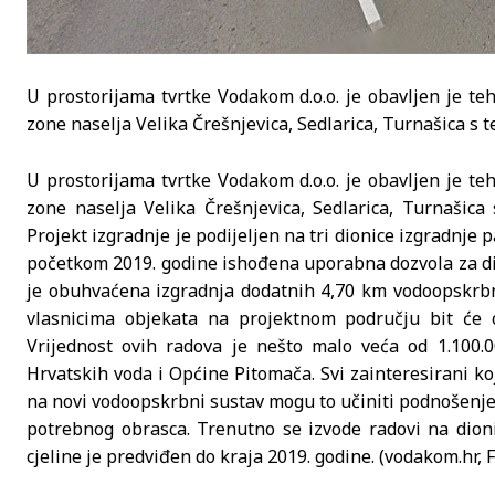
U prostorijama tvrtke Vodakom d.o.o. je obavljen je te
zone naselja Velika Črešnjevica, Sedlarica, Turnašica s
U prostorijama tvrtke Vodakom d.o.o. je obavljen je te
zone naselja Velika Črešnjevica, Sedlarica, Turnašic
Projekt izgradnje je podijeljen na tri dionice izgradnje 
početkom 2019. godine ishođena uporabna dozvola za dion
je obuhvaćena izgradnja dodatnih 4,70 km vodoopskrb
vlasnicima objekata na projektnom području bit će 
Vrijednost ovih radova je nešto malo veća od 1.100.0
Hrvatskih voda i Općine Pitomača. Svi zainteresirani koji
na novi vodoopskrbni sustav mogu to učiniti podnošenje
potrebnog obrasca. Trenutno se izvode radovi na dionic
cjeline je predviđen do kraja 2019. godine. (vodakom.hr, F