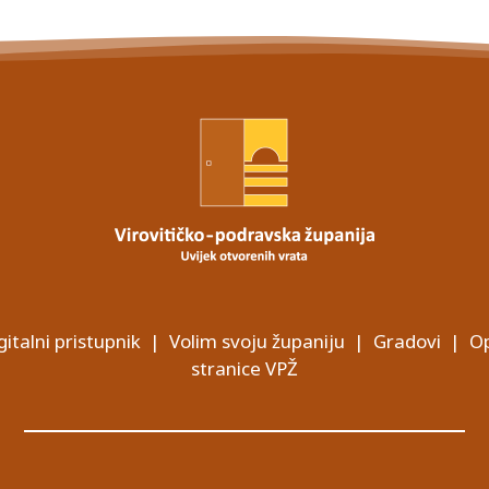
gitalni pristupnik
|
Volim svoju županiju
|
Gradovi
|
Op
stranice VPŽ