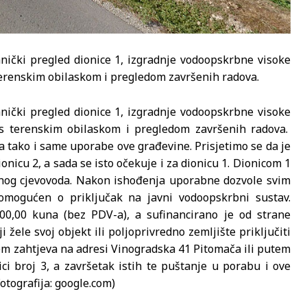
hnički pregled dionice 1, izgradnje vodoopskrbne visoke
 terenskim obilaskom i pregledom završenih radova.
hnički pregled dionice 1, izgradnje vodoopskrbne visoke
a s terenskim obilaskom i pregledom završenih radova.
pa tako i same uporabe ove građevine. Prisjetimo se da je
icu 2, a sada se isto očekuje i za dionicu 1. Dionicom 1
nog cjevovoda. Nakon ishođenja uporabne dozvole svim
omogućen o priključak na javni vodoopskrbni sustav.
00,00 kuna (bez PDV-a), a sufinancirano je od strane
 žele svoj objekt ili poljoprivredno zemljište priključiti
m zahtjeva na adresi Vinogradska 41 Pitomača ili putem
i broj 3, a završetak istih te puštanje u porabu i ove
otografija: google.com)