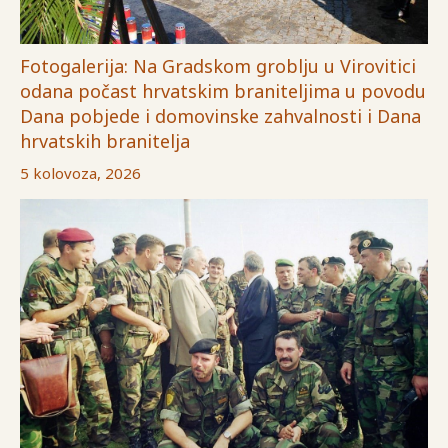
Fotogalerija: Na Gradskom groblju u Virovitici
odana počast hrvatskim braniteljima u povodu
Dana pobjede i domovinske zahvalnosti i Dana
hrvatskih branitelja
5 kolovoza, 2026