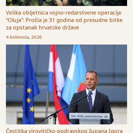
Velika obljetnica vojno-redarstvene operacije
“Oluja”: Prošla je 31 godina od presudne bitke
za opstanak hrvatske države
4 kolovoza, 2026
Čestitka virovitičko-podravskog župana Igora