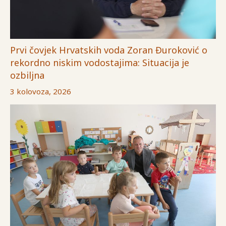
Prvi čovjek Hrvatskih voda Zoran Đuroković o
rekordno niskim vodostajima: Situacija je
ozbiljna
3 kolovoza, 2026