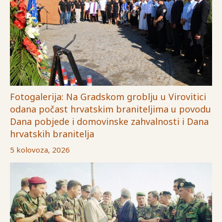
Fotogalerija: Na Gradskom groblju u Virovitici
odana počast hrvatskim braniteljima u povodu
Dana pobjede i domovinske zahvalnosti i Dana
hrvatskih branitelja
5 kolovoza, 2026