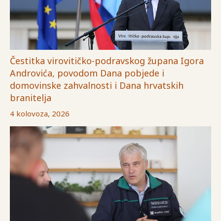
Čestitka virovitičko-podravskog župana Igora
Androvića, povodom Dana pobjede i
domovinske zahvalnosti i Dana hrvatskih
branitelja
4 kolovoza, 2026