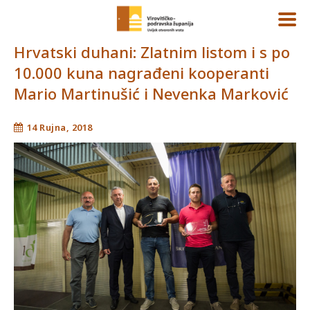
Hrvatski duhani: Zlatnim listom i s po
10.000 kuna nagrađeni kooperanti
Mario Martinušić i Nevenka Marković
14 Rujna, 2018