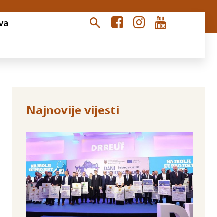
va
Najnovije vijesti