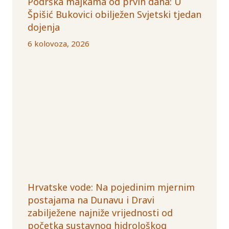
Podrška majkama od prvih dana: U
Špišić Bukovici obilježen Svjetski tjedan
dojenja
6 kolovoza, 2026
Hrvatske vode: Na pojedinim mjernim
postajama na Dunavu i Dravi
zabilježene najniže vrijednosti od
početka sustavnog hidrološkog