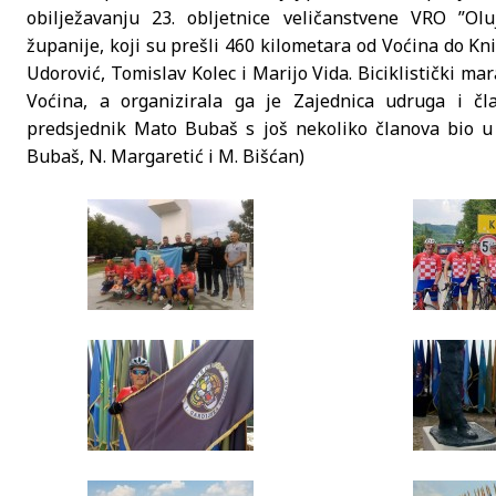
obilježavanju 23. obljetnice veličanstvene VRO ”Oluja
županije, koji su prešli 460 kilometara od Voćina do Kni
Udorović, Tomislav Kolec i Marijo Vida. Biciklistički ma
Voćina, a organizirala ga je Zajednica udruga i čla
predsjednik Mato Bubaš s još nekoliko članova bio u pr
Bubaš, N. Margaretić i M. Bišćan)