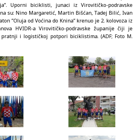
”. Uporni biciklisti, junaci iz Virovitičko-podravske
na su: Nino Margaretić, Martin Bišćan, Tadej Bilić, Ivan
raton ”Oluja od Voćina do Knina” krenuo je 2. kolovoza iz
nova HVIDR-a Virovitičko-podravske županije čiji je
atnji i logističkoj potpori biciklistima. (ADF; Foto M.