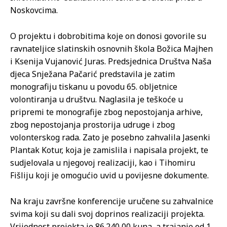
Noskovcima.
O projektu i dobrobitima koje on donosi govorile su
ravnateljice slatinskih osnovnih škola Božica Majhen
i Ksenija Vujanović Juras. Predsjednica Društva Naša
djeca Snježana Pačarić predstavila je zatim
monografiju tiskanu u povodu 65. obljetnice
volontiranja u društvu. Naglasila je teškoće u
pripremi te monografije zbog nepostojanja arhive,
zbog nepostojanja prostorija udruge i zbog
volonterskog rada. Zato je posebno zahvalila Jasenki
Plantak Kotur, koja je zamislila i napisala projekt, te
sudjelovala u njegovoj realizaciji, kao i Tihomiru
Fišliju koji je omogućio uvid u povijesne dokumente.
Na kraju završne konferencije uručene su zahvalnice
svima koji su dali svoj doprinos realizaciji projekta.
Vrijednost projekta je 86.240,00 kuna, a trajanje od 1.