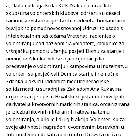
a, škola i udruga Krik i KUK. Nakon osnivačkih
skupština volonterskih klubova, održani su deseci
radionica restauracije starih predmeta, humanitarni
buvljak za pomoć novoosnovanoj Udruzi za osobe s
intelektualnim teškoćama Vretenac, radionice o
volontiranju pod nazivom ”Ja volonter”, radionice za
vršnjačku pomoć u učenju, posjeti Domu za starije i
nemoćne Zdenka, održano je orijentacijsko
predavanje o volontiranju i kampovima u inozemstvu,
volonteri su posjećivali Dom za starije i nemoćne
Zdenka u okviru radionica međugeneracijske
solidarnosti, u suradnji sa Zakladom Ana Rukavina
organiziran je upis u Hrvatski registar dobrovoljnih
darivatelja krvotvornih matičnih stanica, organizirana
je izložba likovnih i literarnih ratova na temu
volontiranja, a bilo je i drugih akcija. Volonteri su za
svoje aktivnosti nagrađeni dvodnevnim boravkom u
Informativno-edukativnom centru Dravska priča u