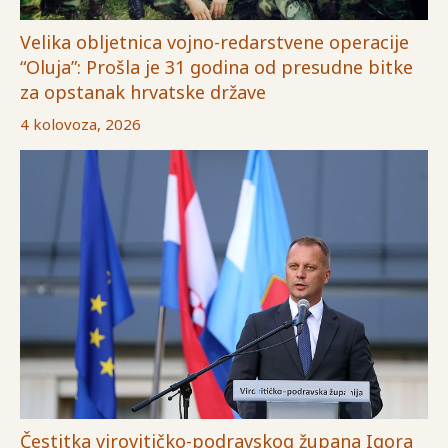
Velika obljetnica vojno-redarstvene operacije
“Oluja”: Prošla je 31 godina od presudne bitke
za opstanak hrvatske države
4 kolovoza, 2026
Čestitka virovitičko-podravskog župana Igora