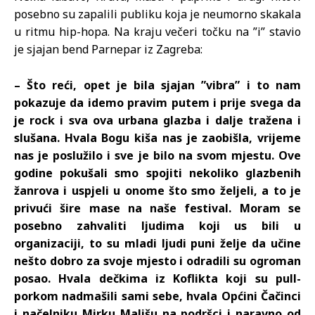
posebno su zapalili publiku koja je neumorno skakala
u ritmu hip-hopa. Na kraju večeri točku na ”i” stavio
je sjajan bend Parnepar iz Zagreba:
– Što reći, opet je bila sjajan ”vibra” i to nam
pokazuje da idemo pravim putem i prije svega da
je rock i sva ova urbana glazba i dalje tražena i
slušana. Hvala Bogu kiša nas je zaobišla, vrijeme
nas je poslužilo i sve je bilo na svom mjestu. Ove
godine pokušali smo spojiti nekoliko glazbenih
žanrova i uspjeli u onome što smo željeli, a to je
privući šire mase na naše festival. Moram se
posebno zahvaliti ljudima koji us bili u
organizaciji, to su mladi ljudi puni želje da učine
nešto dobro za svoje mjesto i odradili su ogroman
posao. Hvala dečkima iz Koflikta koji su pull-
porkom nadmašili sami sebe, hvala Općini Čačinci
i načelniku Mirku Mališu na podršci i naravno od