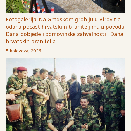
Fotogalerija: Na Gradskom groblju u Virovitici
odana počast hrvatskim braniteljima u povodu
Dana pobjede i domovinske zahvalnosti i Dana
hrvatskih branitelja
5 kolovoza, 2026