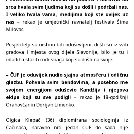
srca hvala svim ljudima koji su došli i podržali nas.
I veliko hvala vama, medijima koji ste uvijek uz
nas
– rekao je umjetnički ravnatelj festivala Šime
Milovac.
Posjetitelji su uistinu bili oduševljeni, došli su iz svih
gradova i mjesta ovog dijela Slavonije, bilo je tu i
mladih i starih rock snaga koji su došli na svoje:
– ČUF je oduvijek nudio sjajnu atmosferu i odličnu
glazbu. Pohvala svim bendovima, a posebno me
svojom energijom oduševio Kandžija i njegova
ekipa koji su sve podigli –
rekao je 18-godišnji
Orahovčanin Dorijan Limenko.
Olgica Klepač (36) diplomirana sociologinja iz
Čačinaca, naravno niti jedan ČUF do sada nije