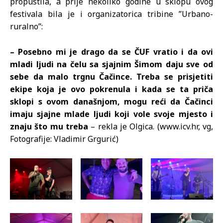
propustila, a prije nekoliko godine u sklopu ovog
festivala bila je i organizatorica tribine ”Urbano-
ruralno”:
– Posebno mi je drago da se ČUF vratio i da ovi
mladi ljudi na čelu sa sjajnim Šimom daju sve od
sebe da malo trgnu Čačince. Treba se prisjetiti
ekipe koja je ovo pokrenula i kada se ta priča
sklopi s ovom današnjom, mogu reći da Čačinci
imaju sjajne mlade ljudi koji vole svoje mjesto i
znaju što mu treba
– rekla je Olgica. (www.icv.hr, vg,
Fotografije: Vladimir Grgurić)