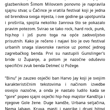
glazbenikom Šimom Milovcem ponovno je napravila
sjajnu stvar, u Čačince je vratila festival koji je jedna
od brendova svoga mjesta, i ove godine ga upotpunila
i proširila, spojila nekoliko žanrova što se pokazalo
pravim potezom. Svirao se tako rock, hard rock, punk,
hip.hop i još puno toga na opće zadovoljstvo
prisutnih. Kako je rečeno i najavi bio je ovo festival
urbanih snaga slavonske ravnice uz pomoć jednog
zagrebačkog benda. Prvi su nastupili Gunslinger’s
bride iz Županje, a potom je nazočne oduševio
specifični zvuk benda Detmeć iz Požege.
”Binu” je zauzeo osječki ban Harvo Jay koji je svojim
karakterističnim tekstovima i načinom izvedbe
osvojio nazočne, a onda je nastalo ludilo kada se
”gore” popeo sjajni osječki hip-hop majstor Kandžija i
njegove Gole žene. Duge kandže, Urbana seljačina,
Nema labavo, Kruva, masti i paprike i drugi hitovi