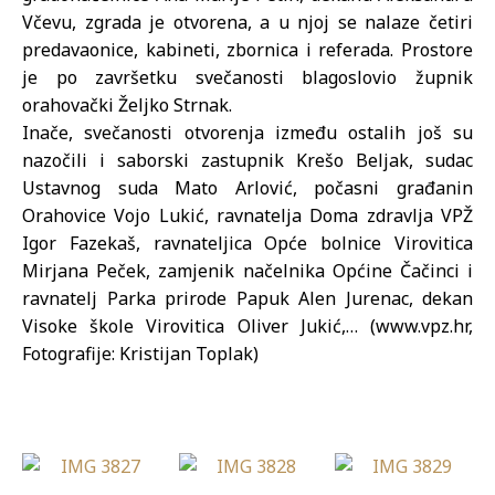
Včevu, zgrada je otvorena, a u njoj se nalaze četiri
predavaonice, kabineti, zbornica i referada. Prostore
je po završetku svečanosti blagoslovio župnik
orahovački Željko Strnak.
Inače, svečanosti otvorenja između ostalih još su
nazočili i saborski zastupnik Krešo Beljak, sudac
Ustavnog suda Mato Arlović, počasni građanin
Orahovice Vojo Lukić, ravnatelja Doma zdravlja VPŽ
Igor Fazekaš, ravnateljica Opće bolnice Virovitica
Mirjana Peček, zamjenik načelnika Općine Čačinci i
ravnatelj Parka prirode Papuk Alen Jurenac, dekan
Visoke škole Virovitica Oliver Jukić,… (www.vpz.hr,
Fotografije: Kristijan Toplak)