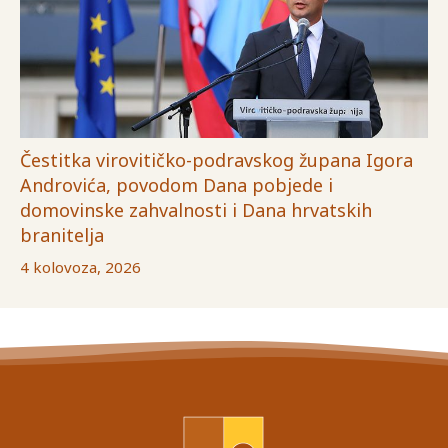
Čestitka virovitičko-podravskog župana Igora
Androvića, povodom Dana pobjede i
domovinske zahvalnosti i Dana hrvatskih
branitelja
4 kolovoza, 2026