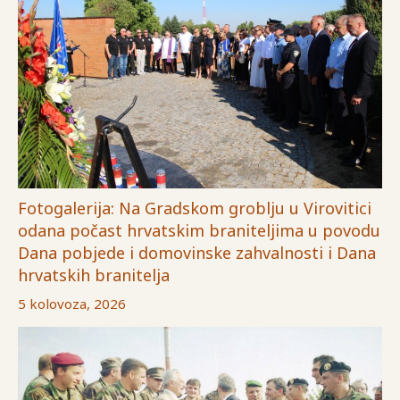
Fotogalerija: Na Gradskom groblju u Virovitici
odana počast hrvatskim braniteljima u povodu
Dana pobjede i domovinske zahvalnosti i Dana
hrvatskih branitelja
5 kolovoza, 2026