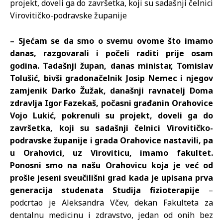
projekt, doveli ga do završetka, koji su sadašnji čelnici
Virovitičko-podravske županije
– Sjećam se da smo o svemu ovome što imamo
danas, razgovarali i počeli raditi prije osam
godina. Tadašnji župan, danas ministar, Tomislav
Tolušić, bivši gradonačelnik Josip Nemec i njegov
zamjenik Darko Žužak, današnji ravnatelj Doma
zdravlja Igor Fazekaš, počasni građanin Orahovice
Vojo Lukić, pokrenuli su projekt, doveli ga do
završetka, koji su sadašnji čelnici Virovitičko-
podravske županije i grada Orahovice nastavili, pa
u Orahovici, uz Viroviticu, imamo fakultet.
Ponosni smo na našu Orahovicu koja je već od
prošle jeseni sveučilišni grad kada je upisana prva
generacija studenata Studija fizioterapije
–
podcrtao je Aleksandra Včev, dekan Fakulteta za
dentalnu medicinu i zdravstvo, jedan od onih bez