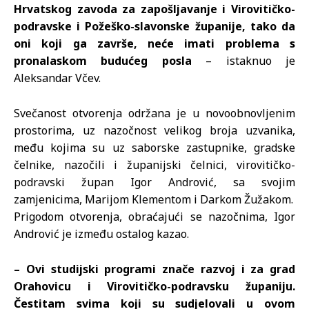
Hrvatskog zavoda za zapošljavanje i Virovitičko-
podravske i Požeško-slavonske županije, tako da
oni koji ga završe, neće imati problema s
pronalaskom budućeg posla
– istaknuo je
Aleksandar Včev.
Svečanost otvorenja održana je u novoobnovljenim
prostorima, uz nazočnost velikog broja uzvanika,
među kojima su uz saborske zastupnike, gradske
čelnike, nazočili i županijski čelnici, virovitičko-
podravski župan Igor Andrović, sa svojim
zamjenicima, Marijom Klementom i Darkom Žužakom.
Prigodom otvorenja, obraćajući se nazočnima, Igor
Andrović je između ostalog kazao.
– Ovi studijski programi znače razvoj i za grad
Orahovicu i Virovitičko-podravsku županiju.
Čestitam svima koji su sudjelovali u ovom