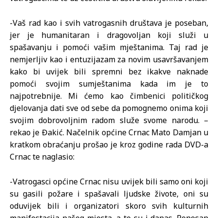
-Vaš rad kao i svih vatrogasnih društava je poseban,
jer je humanitaran i dragovoljan koji služi u
spašavanju i pomoći vašim mještanima. Taj rad je
nemjerljiv kao i entuzijazam za novim usavršavanjem
kako bi uvijek bili spremni bez ikakve naknade
pomoći svojim sumještanima kada im je to
najpotrebnije. Mi ćemo kao čimbenici političkog
djelovanja dati sve od sebe da pomognemo onima koji
svojim dobrovoljnim radom služe svome narodu. –
rekao je Đakić. Načelnik općine Crnac Mato Damjan u
kratkom obraćanju prošao je kroz godine rada DVD-a
Crnac te naglasio:
-Vatrogasci općine Crnac nisu uvijek bili samo oni koji
su gasili požare i spašavali ljudske živote, oni su
oduvijek bili i organizatori skoro svih kulturnih
manifestacija našeg mjesta, a to su i danas. Ponosan