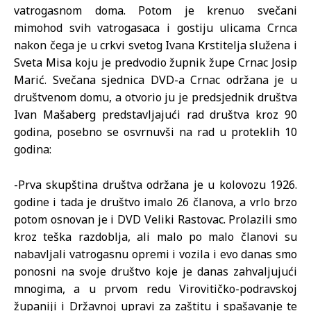
vatrogasnom doma. Potom je krenuo svečani
mimohod svih vatrogasaca i gostiju ulicama Crnca
nakon čega je u crkvi svetog Ivana Krstitelja služena i
Sveta Misa koju je predvodio župnik župe Crnac Josip
Marić. Svečana sjednica DVD-a Crnac održana je u
društvenom domu, a otvorio ju je predsjednik društva
Ivan Mašaberg predstavljajući rad društva kroz 90
godina, posebno se osvrnuvši na rad u proteklih 10
godina:
-Prva skupština društva održana je u kolovozu 1926.
godine i tada je društvo imalo 26 članova, a vrlo brzo
potom osnovan je i DVD Veliki Rastovac. Prolazili smo
kroz teška razdoblja, ali malo po malo članovi su
nabavljali vatrogasnu opremi i vozila i evo danas smo
ponosni na svoje društvo koje je danas zahvaljujući
mnogima, a u prvom redu Virovitičko-podravskoj
županiji i Državnoj upravi za zaštitu i spašavanje te