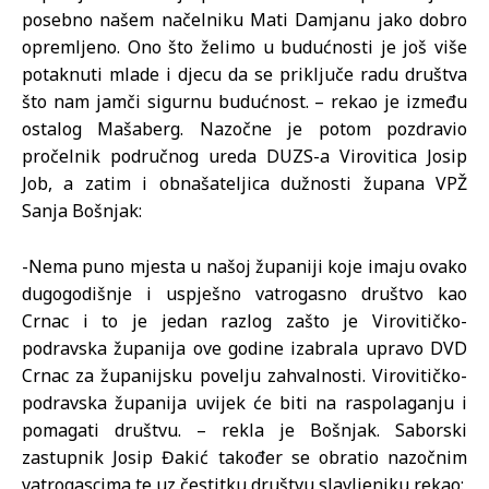
posebno našem načelniku Mati Damjanu jako dobro
opremljeno. Ono što želimo u budućnosti je još više
potaknuti mlade i djecu da se priključe radu društva
što nam jamči sigurnu budućnost. – rekao je između
ostalog Mašaberg. Nazočne je potom pozdravio
pročelnik područnog ureda DUZS-a Virovitica Josip
Job, a zatim i obnašateljica dužnosti župana VPŽ
Sanja Bošnjak:
-Nema puno mjesta u našoj županiji koje imaju ovako
dugogodišnje i uspješno vatrogasno društvo kao
Crnac i to je jedan razlog zašto je Virovitičko-
podravska županija ove godine izabrala upravo DVD
Crnac za županijsku povelju zahvalnosti. Virovitičko-
podravska županija uvijek će biti na raspolaganju i
pomagati društvu. – rekla je Bošnjak. Saborski
zastupnik Josip Đakić također se obratio nazočnim
vatrogascima te uz čestitku društvu slavljeniku rekao: