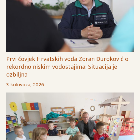
Prvi čovjek Hrvatskih voda Zoran Đuroković o
rekordno niskim vodostajima: Situacija je
ozbiljna
3 kolovoza, 2026