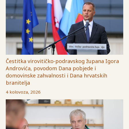
Čestitka virovitičko-podravskog župana Igora
Androvića, povodom Dana pobjede i
domovinske zahvalnosti i Dana hrvatskih
branitelja
4 kolovoza, 2026