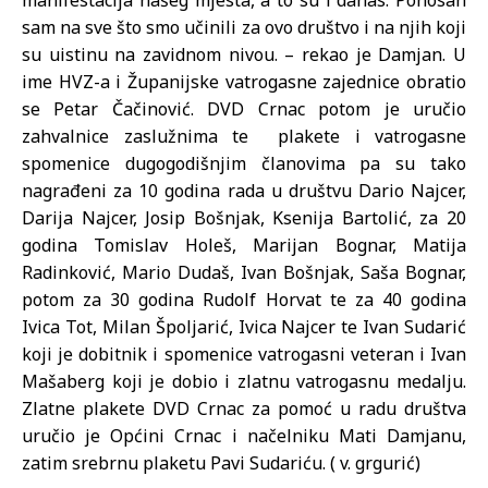
sam na sve što smo učinili za ovo društvo i na njih koji
su uistinu na zavidnom nivou. – rekao je Damjan. U
ime HVZ-a i Županijske vatrogasne zajednice obratio
se Petar Čačinović. DVD Crnac potom je uručio
zahvalnice zaslužnima te plakete i vatrogasne
spomenice dugogodišnjim članovima pa su tako
nagrađeni za 10 godina rada u društvu Dario Najcer,
Darija Najcer, Josip Bošnjak, Ksenija Bartolić, za 20
godina Tomislav Holeš, Marijan Bognar, Matija
Radinković, Mario Dudaš, Ivan Bošnjak, Saša Bognar,
potom za 30 godina Rudolf Horvat te za 40 godina
Ivica Tot, Milan Špoljarić, Ivica Najcer te Ivan Sudarić
koji je dobitnik i spomenice vatrogasni veteran i Ivan
Mašaberg koji je dobio i zlatnu vatrogasnu medalju.
Zlatne plakete DVD Crnac za pomoć u radu društva
uručio je Općini Crnac i načelniku Mati Damjanu,
zatim srebrnu plaketu Pavi Sudariću. ( v. grgurić)