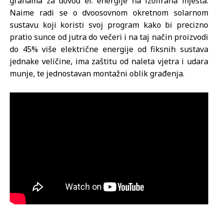
granama za dovod el. energije na izolirana mjesta.
Naime radi se o dvoosovnom okretnom solarnom
sustavu koji koristi svoj program kako bi precizno
pratio sunce od jutra do večeri i na taj način proizvodi
do 45% više električne energije od fiksnih sustava
jednake veličine, ima zaštitu od naleta vjetra i udara
munje, te jednostavan montažni oblik građenja.