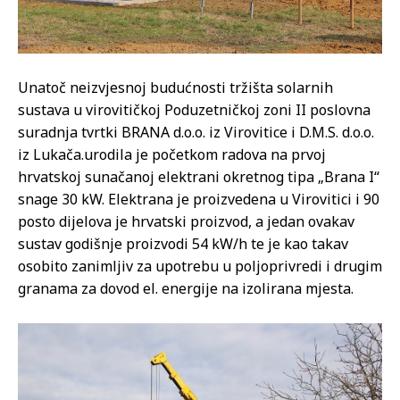
Unatoč neizvjesnoj budućnosti tržišta solarnih
sustava u virovitičkoj Poduzetničkoj zoni II poslovna
suradnja tvrtki BRANA d.o.o. iz Virovitice i D.M.S. d.o.o.
iz Lukača.urodila je početkom radova na prvoj
hrvatskoj sunačanoj elektrani okretnog tipa „Brana I“
snage 30 kW. Elektrana je proizvedena u Virovitici i 90
posto dijelova je hrvatski proizvod, a jedan ovakav
sustav godišnje proizvodi 54 kW/h te je kao takav
osobito zanimljiv za upotrebu u poljoprivredi i drugim
granama za dovod el. energije na izolirana mjesta.