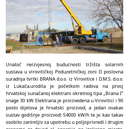
Unatoč neizvjesnoj budućnosti tržišta solarnih
sustava u virovitičkoj Poduzetničkoj zoni II poslovna
suradnja tvrtki BRANA d.o.o. iz Virovitice i D.M.S. d.o.o.
iz Lukača.urodila je početkom radova na prvoj
hrvatskoj sunačanoj elektrani okretnog tipa „Brana I“
snage 30 kW. Elektrana je proizvedena u Virovitici i 90
posto dijelova je hrvatski proizvod, a jedan ovakav
sustav godišnje proizvodi 54000 kW/h te je kao takav
osobito zanimljiv za upotrebu u poljoprivredi i drugim