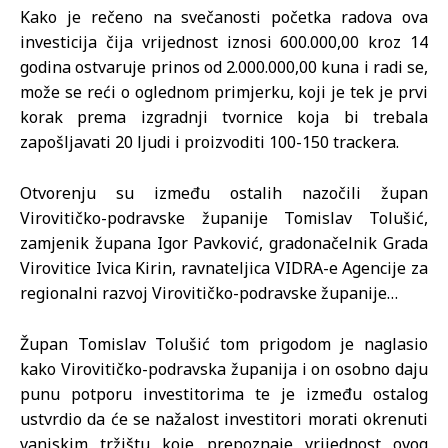
Kako je rečeno na svečanosti početka radova ova
investicija čija vrijednost iznosi 600.000,00 kroz 14
godina ostvaruje prinos od 2.000.000,00 kuna i radi se,
može se reći o oglednom primjerku, koji je tek je prvi
korak prema izgradnji tvornice koja bi trebala
zapošljavati 20 ljudi i proizvoditi 100-150 trackera.
Otvorenju su između ostalih nazočili župan
Virovitičko-podravske županije Tomislav Tolušić,
zamjenik župana Igor Pavković, gradonačelnik Grada
Virovitice Ivica Kirin, ravnateljica VIDRA-e Agencije za
regionalni razvoj Virovitičko-podravske županije…
Župan Tomislav Tolušić tom prigodom je naglasio
kako Virovitičko-podravska županija i on osobno daju
punu potporu investitorima te je između ostalog
ustvrdio da će se nažalost investitori morati okrenuti
vanjskim tržištu koje prepoznaje vrijednost ovog