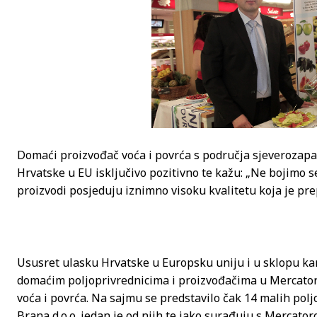
Domaći proizvođač voća i povrća s područja sjeverozapad
Hrvatske u EU isključivo pozitivno te kažu: „Ne bojimo 
proizvodi posjeduju iznimno visoku kvalitetu koja je pr
Ususret ulasku Hrvatske u Europsku uniju i u sklopu k
domaćim poljoprivrednicima i proizvođačima u Mercator
voća i povrća. Na sajmu se predstavilo čak 14 malih pol
Brana d.o.o. jedan je od njih te iako surađuju s Mercator