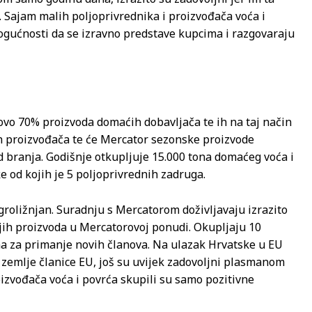
 Sajam malih poljoprivrednika i proizvođača voća i
 mogućnosti da se izravno predstave kupcima i razgovaraju
ovo 70% proizvoda domaćih dobavljača te ih na taj način
ih proizvođača te će Mercator sezonske proizvode
od branja. Godišnje otkupljuje 15.000 tona domaćeg voća i
e od kojih je 5 poljoprivrednih zadruga.
groližnjan. Suradnju s Mercatorom doživljavaju izrazito
ojih proizvoda u Mercatorovoj ponudi. Okupljaju 10
na za primanje novih članova. Na ulazak Hrvatske u EU
ge zemlje članice EU, još su uvijek zadovoljni plasmanom
oizvođača voća i povrća skupili su samo pozitivne