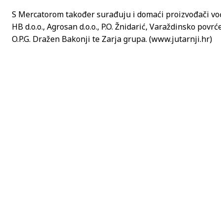
S Mercatorom također surađuju i domaći proizvođači voća 
HB d.o.o., Agrosan d.o.o., P.O. Žnidarić, Varaždinsko povrće
O.P.G. Dražen Bakonji te Zarja grupa. (www.jutarnji.hr)