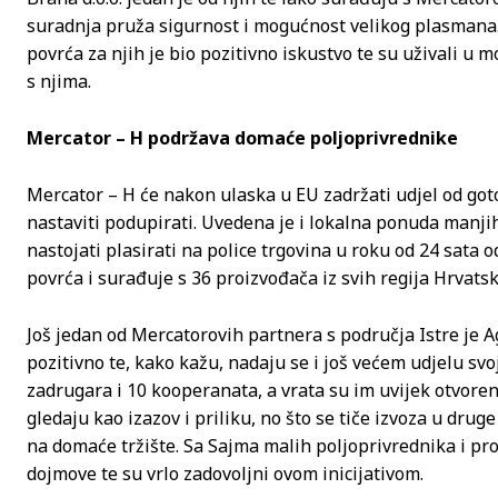
suradnja pruža sigurnost i mogućnost velikog plasmana.
povrća za njih je bio pozitivno iskustvo te su uživali u
s njima.
Mercator – H podržava domaće poljoprivrednike
Mercator – H će nakon ulaska u EU zadržati udjel od got
nastaviti podupirati. Uvedena je i lokalna ponuda manj
nastojati plasirati na police trgovina u roku od 24 sata 
povrća i surađuje s 36 proizvođača iz svih regija Hrvatsk
Još jedan od Mercatorovih partnera s područja Istre je A
pozitivno te, kako kažu, nadaju se i još većem udjelu sv
zadrugara i 10 kooperanata, a vrata su im uvijek otvore
gledaju kao izazov i priliku, no što se tiče izvoza u dru
na domaće tržište. Sa Sajma malih poljoprivrednika i pr
dojmove te su vrlo zadovoljni ovom inicijativom.