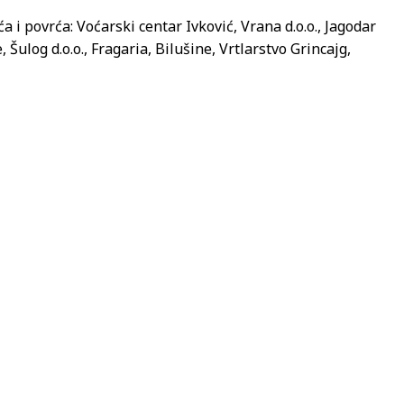
i povrća: Voćarski centar Ivković, Vrana d.o.o., Jagodar
, Šulog d.o.o., Fragaria, Bilušine, Vrtlarstvo Grincajg,