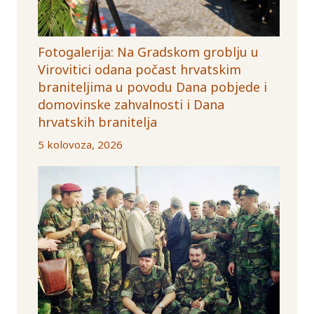
Fotogalerija: Na Gradskom groblju u
Virovitici odana počast hrvatskim
braniteljima u povodu Dana pobjede i
domovinske zahvalnosti i Dana
hrvatskih branitelja
5 kolovoza, 2026