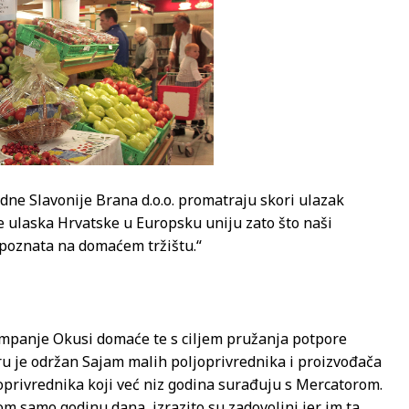
ne Slavonije Brana d.o.o. promatraju skori ulazak
se ulaska Hrvatske u Europsku uniju zato što naši
epoznata na domaćem tržištu.“
ampanje Okusi domaće te s ciljem pružanja potpore
u je održan Sajam malih poljoprivrednika i proizvođača
joprivrednika koji već niz godina surađuju s Mercatorom.
om samo godinu dana, izrazito su zadovoljni jer im ta