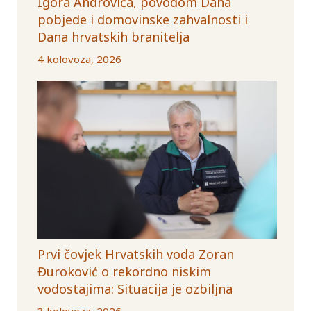
Igora Androvića, povodom Dana
pobjede i domovinske zahvalnosti i
Dana hrvatskih branitelja
4 kolovoza, 2026
Prvi čovjek Hrvatskih voda Zoran
Đuroković o rekordno niskim
vodostajima: Situacija je ozbiljna
3 kolovoza, 2026