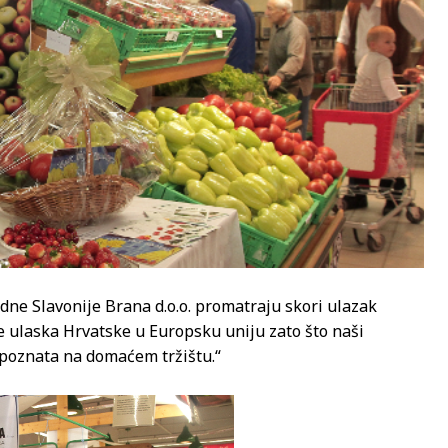
ne Slavonije Brana d.o.o. promatraju skori ulazak
se ulaska Hrvatske u Europsku uniju zato što naši
epoznata na domaćem tržištu.“