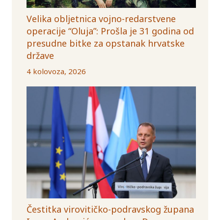
Velika obljetnica vojno-redarstvene
operacije “Oluja”: Prošla je 31 godina od
presudne bitke za opstanak hrvatske
države
4 kolovoza, 2026
Čestitka virovitičko-podravskog župana