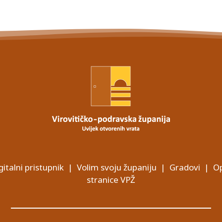
gitalni pristupnik
|
Volim svoju županiju
|
Gradovi
|
Op
stranice VPŽ