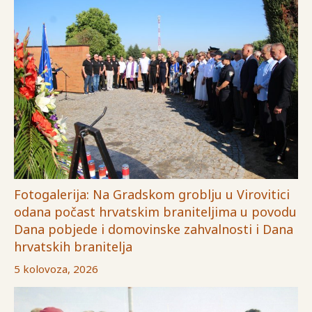
Fotogalerija: Na Gradskom groblju u Virovitici
odana počast hrvatskim braniteljima u povodu
Dana pobjede i domovinske zahvalnosti i Dana
hrvatskih branitelja
5 kolovoza, 2026