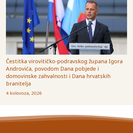
Čestitka virovitičko-podravskog župana Igora
Androvića, povodom Dana pobjede i
domovinske zahvalnosti i Dana hrvatskih
branitelja
4 kolovoza, 2026