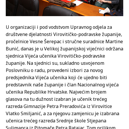
U organizaciji i pod vodstvom Upravnog odjela za
društvene djelatnosti Virovitičko-podravske županije,
pročelnice Vesne Šerepac i stručne suradnice Martine
Bunić, danas je u Velikoj županijskoj vijećnici održana
sjednica Vijeća učenika Virovitičko-podravske
županije. Na sjednici su, sukladno usvojenom
Poslovniku o radu, provedeni izbori za novog
predsjednika Vijeća učenika koji će ujedno biti
predstavnik naše županije i član Nacionalnog vijeća
učenika Republike Hrvatske. Najvećim brojem
glasova na tu dužnost izabran je učenik trećeg
razreda Gimnazije Petra Preradovića iz Virovitice
Vlatko Smiljanić, a za njegovu zamjenicu je izabrana
učenica trećeg razreda Srednje škole Stjepana
Sulimanca iz Pitomače Petra Ratajac. Tom prilikom