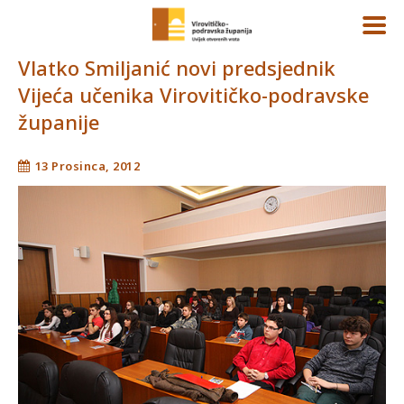
Vlatko Smiljanić novi predsjednik
Vijeća učenika Virovitičko-podravske
županije
13 Prosinca, 2012