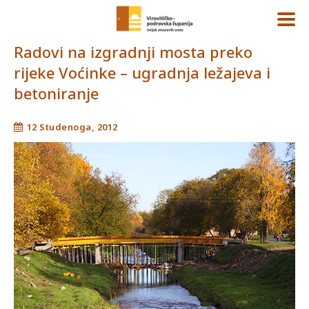
Radovi na izgradnji mosta preko
rijeke Voćinke – ugradnja ležajeva i
betoniranje
12 Studenoga, 2012