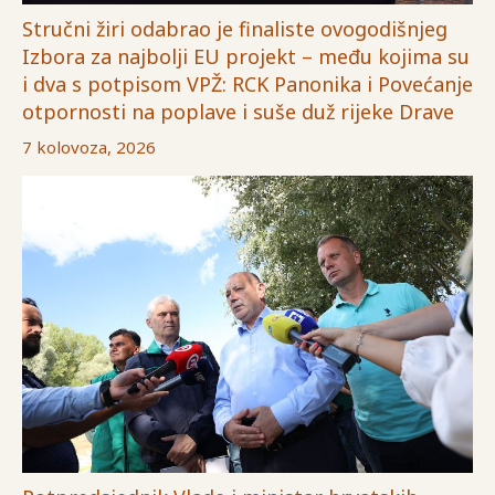
Stručni žiri odabrao je finaliste ovogodišnjeg
Izbora za najbolji EU projekt – među kojima su
i dva s potpisom VPŽ: RCK Panonika i Povećanje
otpornosti na poplave i suše duž rijeke Drave
7 kolovoza, 2026