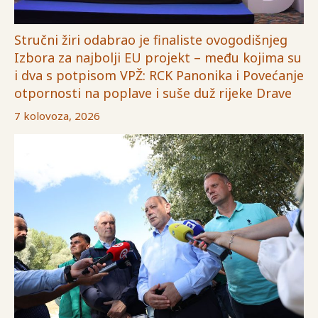
Stručni žiri odabrao je finaliste ovogodišnjeg
Izbora za najbolji EU projekt – među kojima su
i dva s potpisom VPŽ: RCK Panonika i Povećanje
otpornosti na poplave i suše duž rijeke Drave
7 kolovoza, 2026