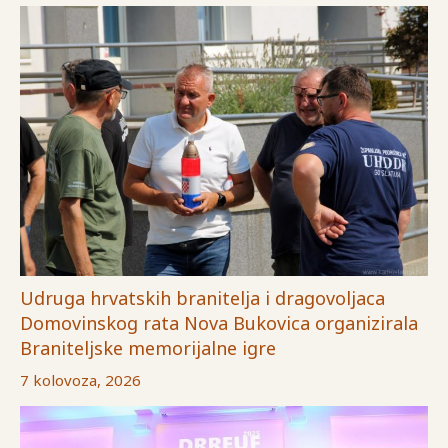
Udruga hrvatskih branitelja i dragovoljaca
Domovinskog rata Nova Bukovica organizirala
Braniteljske memorijalne igre
7 kolovoza, 2026