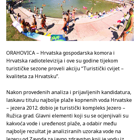
ORAHOVICA – Hrvatska gospodarska komora i
Hrvatska radiotelevizija i ove su godine tijekom
turističke sezone proveli akciju “Turistički cvijet –
kvaliteta za Hrvatsku”.
Nakon provedenih analiza i prijavljenih kandidatura,
laskavu titulu najbolje plaže kopnenih voda Hrvatske
– jezera 2012. dobio je turistički kompleks Jezero –
Ružica grad. Glavni elementi koji su se ocjenjivali su
kakvoća vode i uređenost plaže, a odabir među
najbolje rezultat je analiziranih uzoraka vode na
Jezeru od Zavoda za javno zdravstvo koji je vodu iz