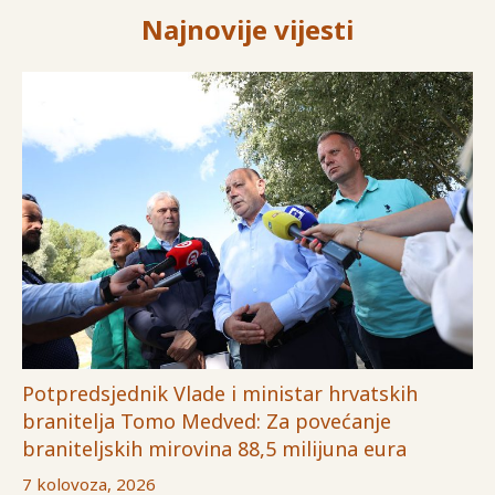
Najnovije vijesti
Potpredsjednik Vlade i ministar hrvatskih
branitelja Tomo Medved: Za povećanje
braniteljskih mirovina 88,5 milijuna eura
7 kolovoza, 2026