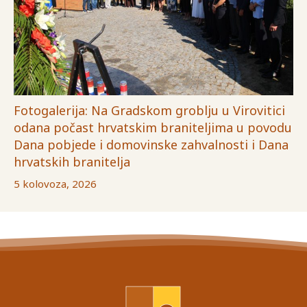
Fotogalerija: Na Gradskom groblju u Virovitici
odana počast hrvatskim braniteljima u povodu
Dana pobjede i domovinske zahvalnosti i Dana
hrvatskih branitelja
5 kolovoza, 2026