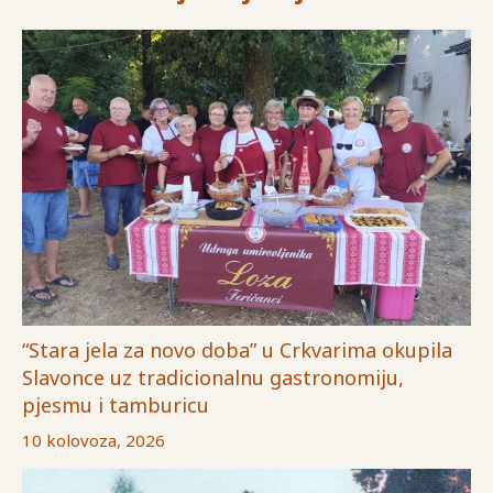
“Stara jela za novo doba” u Crkvarima okupila
Slavonce uz tradicionalnu gastronomiju,
pjesmu i tamburicu
10 kolovoza, 2026