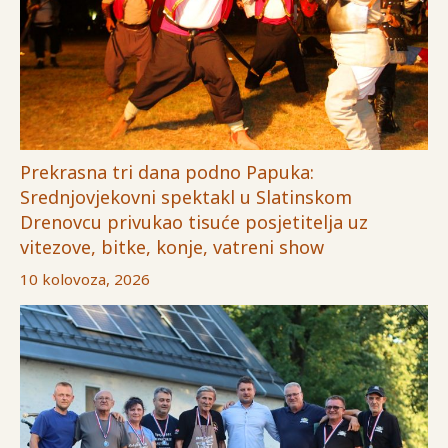
Prekrasna tri dana podno Papuka:
Srednjovjekovni spektakl u Slatinskom
Drenovcu privukao tisuće posjetitelja uz
vitezove, bitke, konje, vatreni show
10 kolovoza, 2026