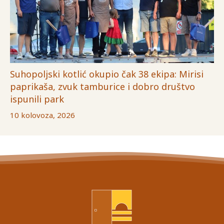
Suhopoljski kotlić okupio čak 38 ekipa: Mirisi
paprikaša, zvuk tamburice i dobro društvo
ispunili park
10 kolovoza, 2026