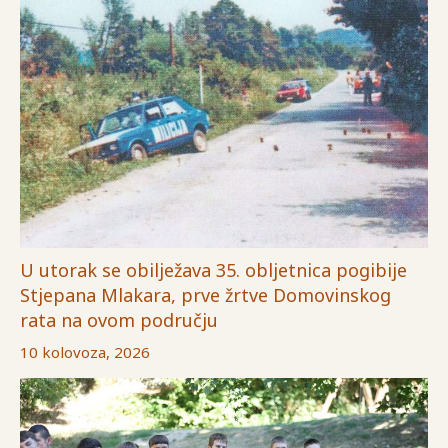
U utorak se obilježava 35. obljetnica pogibije
Stjepana Mlakara, prve žrtve Domovinskog
rata na ovom području
10 kolovoza, 2026