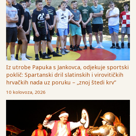
Iz utrobe Papuka s Jankovca, odjekuje sportski
poklič: Spartanski dril slatinskih i virovitičkih
hrvačkih nada uz poruku – „znoj štedi krv“
10 kolovoza, 2026