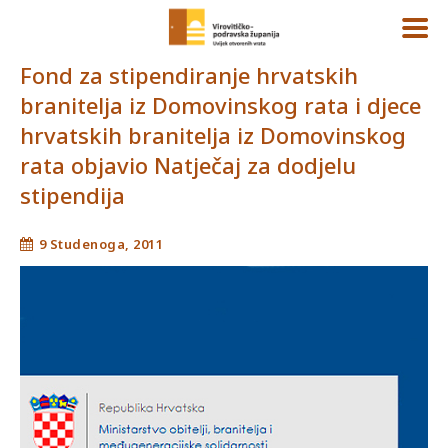
Fond za stipendiranje hrvatskih
branitelja iz Domovinskog rata i djece
hrvatskih branitelja iz Domovinskog
rata objavio Natječaj za dodjelu
stipendija
9 Studenoga, 2011