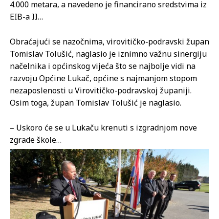
4.000 metara, a navedeno je financirano sredstvima iz
EIB-a II…
Obraćajući se nazočnima, virovitičko-podravski župan
Tomislav Tolušić, naglasio je iznimno važnu sinergiju
načelnika i općinskog vijeća što se najbolje vidi na
razvoju Općine Lukač, općine s najmanjom stopom
nezaposlenosti u Virovitičko-podravskoj županiji.
Osim toga, župan Tomislav Tolušić je naglasio.
– Uskoro će se u Lukaču krenuti s izgradnjom nove
zgrade škole…