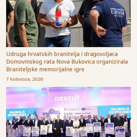
Udruga hrvatskih branitelja i dragovoljaca
Domovinskog rata Nova Bukovica organizirala
Braniteljske memorijalne igre
7 kolovoza, 2026