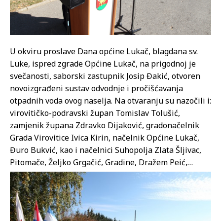
U okviru proslave Dana općine Lukač, blagdana sv.
Luke, ispred zgrade Općine Lukač, na prigodnoj je
svečanosti, saborski zastupnik Josip Đakić, otvoren
novoizgrađeni sustav odvodnje i pročišćavanja
otpadnih voda ovog naselja. Na otvaranju su nazočili i:
virovitičko-podravski župan Tomislav Tolušić,
zamjenik župana Zdravko Dijaković, gradonačelnik
Grada Virovitice Ivica Kirin, načelnik Općine Lukač,
Đuro Bukvić, kao i načelnici Suhopolja Zlata Šljivac,
Pitomače, Željko Grgačić, Gradine, Dražem Peić,…