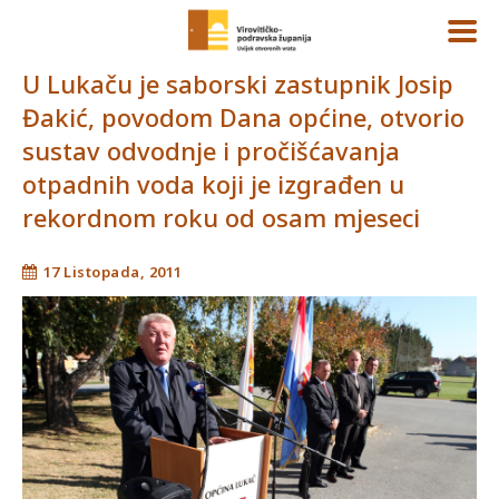
U Lukaču je saborski zastupnik Josip
Đakić, povodom Dana općine, otvorio
sustav odvodnje i pročišćavanja
otpadnih voda koji je izgrađen u
rekordnom roku od osam mjeseci
17 Listopada, 2011