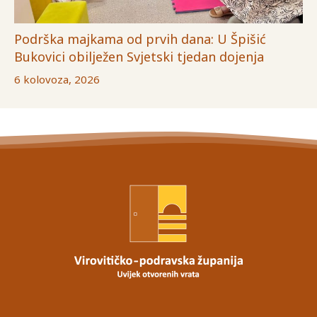
Podrška majkama od prvih dana: U Špišić
Bukovici obilježen Svjetski tjedan dojenja
6 kolovoza, 2026