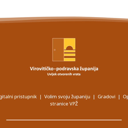
gitalni pristupnik
|
Volim svoju županiju
|
Gradovi
|
Op
stranice VPŽ