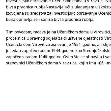
investicijsko održavanje Učeničkog doma u Virovitici. Na
bivša praonica rublja
Nastavljajući s ulaganjem u školst
izdvojena su sredstva za investicijsko održavanje Učenič
kuna obnavlja se i sanira bivša praonica rublja.
Tim povodom, radove je na Učeničkom domu u Virovitici, 
pročelnica Upravnog odjela za društvene djelatnosti Vir
Učenički dom Virovitica osnovan je 1951. godine, ali slije
je jedan započeo radom 1944. godine kao Srednjoškolski 
započeo s radom 1946. godine. Osim što se obnavlja i sani
stanovnici Učeničkom doma Virovitica, kojih ima 106, imali