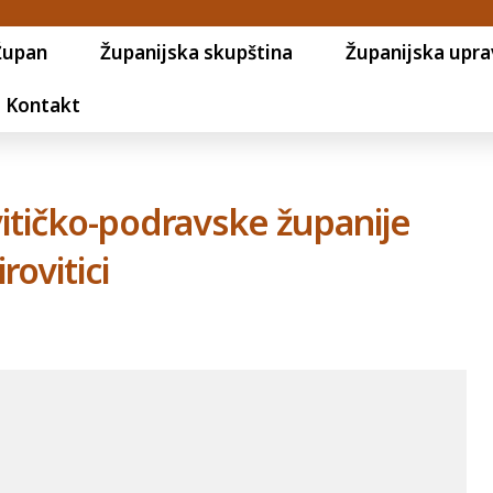
Župan
Županijska skupština
Županijska upra
Kontakt
vitičko-podravske županije
rovitici