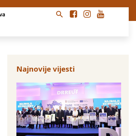
va
Najnovije vijesti