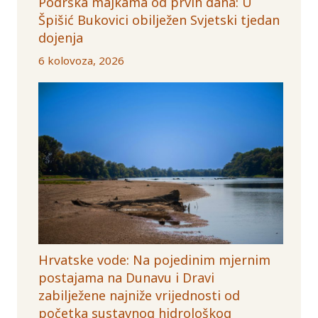
Podrška majkama od prvih dana: U
Špišić Bukovici obilježen Svjetski tjedan
dojenja
6 kolovoza, 2026
Hrvatske vode: Na pojedinim mjernim
postajama na Dunavu i Dravi
zabilježene najniže vrijednosti od
početka sustavnog hidrološkog