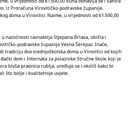
ime, u vrijednosti od 61.500,00 kuna obnavlja se i sanira
vo, iz Proračuna Virovitičko-podravske županije,
kog doma u Virovitici. Naime, u vrijednosti od 61.500,00
u nazočnosti ravnatelja Stjepana Brlasa, obišla i
ovitičko-podravske županije Vesna Šerepac. Inače,
di tradiciju dva srednjoškolska doma u Virovitici od kojih
đački dom i Internata za polaznike Stručne škole koji je
ra bivša praonica rublja, uređuje se i okoliš kako bi
 što bolje i kvalitetnije uvjete.