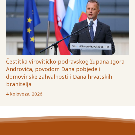
Čestitka virovitičko-podravskog župana Igora
Androvića, povodom Dana pobjede i
domovinske zahvalnosti i Dana hrvatskih
branitelja
4 kolovoza, 2026