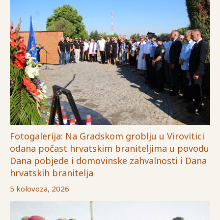
Fotogalerija: Na Gradskom groblju u Virovitici
odana počast hrvatskim braniteljima u povodu
Dana pobjede i domovinske zahvalnosti i Dana
hrvatskih branitelja
5 kolovoza, 2026