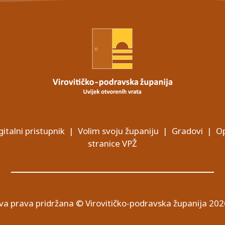
gitalni pristupnik
|
Volim svoju županiju
|
Gradovi
|
Op
stranice VPŽ
va prava pridržana © Virovitičko-podravska županija 202