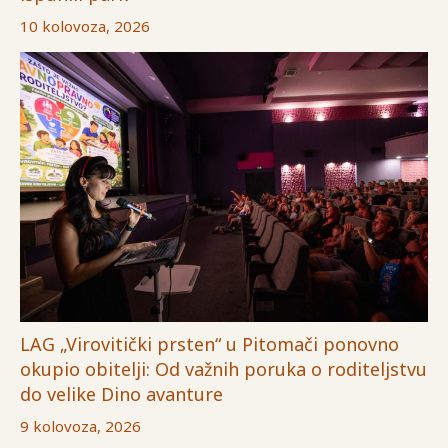
10 kolovoza, 2026
LAG „Virovitički prsten“ u Pitomači ponovno
okupio obitelji: Od važnih poruka o roditeljstvu
do velike Dino avanture
9 kolovoza, 2026