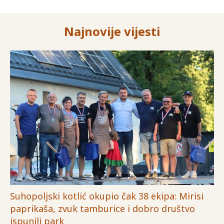
Najnovije vijesti
Suhopoljski kotlić okupio čak 38 ekipa: Mirisi
paprikaša, zvuk tamburice i dobro društvo
ispunili park