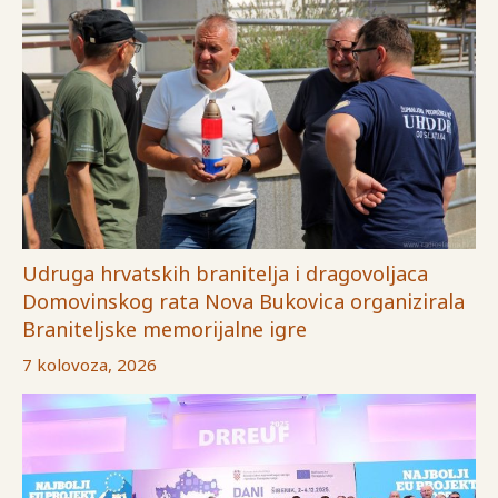
Udruga hrvatskih branitelja i dragovoljaca
Domovinskog rata Nova Bukovica organizirala
Braniteljske memorijalne igre
7 kolovoza, 2026