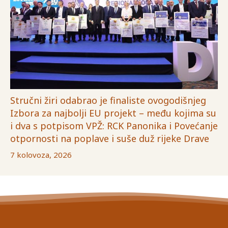
Stručni žiri odabrao je finaliste ovogodišnjeg
Izbora za najbolji EU projekt – među kojima su
i dva s potpisom VPŽ: RCK Panonika i Povećanje
otpornosti na poplave i suše duž rijeke Drave
7 kolovoza, 2026