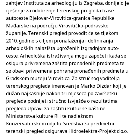
zahtjev Instituta za arheologiju iz Zagreba, donijelo je
rješenje za odobrenje terenskog pregleda trase
autoceste Bjelovar-Virovitica-granica Republike
Mađarske na području Virovitičko-podravske
županije. Terenski pregled provodit će se tijekom
2010. godine s ciljem pronalaženja i definiranja
arheoloških nalazišta ugroženih izgradnjom auto-
ceste. Arheološka istraživanja mogu započeti kada se
osigura privremena zaštita pronađenih predmeta te
se obavi privremena pohrana pronađenih predmeta u
Gradskom muzeju Virovitica. Za stručnog voditelja
terenskog pregleda imenovan je Marko Dizdar koji je
dužan najkasnije nakon tri mjeseca po završetku
pregleda podnijeti stručno izvješće o rezultatima
pregleda Upravi za zaštitu kulturne baštine
Ministarstva kulture RH te nadležnom
Konzervatorskom odjelu. Sredstva za predmetni
terenski pregled osigurava Hidroelektra-Projekt d.o.o.