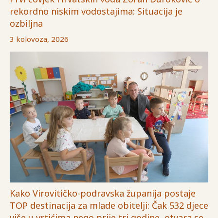
rekordno niskim vodostajima: Situacija je
ozbiljna
3 kolovoza, 2026
Kako Virovitičko-podravska županija postaje
TOP destinacija za mlade obitelji: Čak 532 djece
više u vrtićima nego prije tri godine, otvara se