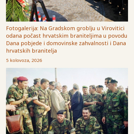
Fotogalerija: Na Gradskom groblju u Virovitici
odana počast hrvatskim braniteljima u povodu
Dana pobjede i domovinske zahvalnosti i Dana
hrvatskih branitelja
5 kolovoza, 2026