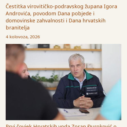
Čestitka virovitičko-podravskog župana Igora
Androvića, povodom Dana pobjede i
domovinske zahvalnosti i Dana hrvatskih
branitelja
4 kolovoza, 2026
Prvi čovjek Hrvatskih voda Zoran Đuroković o