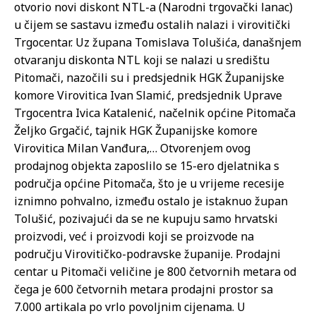
otvorio novi diskont NTL-a (Narodni trgovački lanac)
u čijem se sastavu između ostalih nalazi i virovitički
Trgocentar. Uz župana Tomislava Tolušića, današnjem
otvaranju diskonta NTL koji se nalazi u središtu
Pitomači, nazočili su i predsjednik HGK Županijske
komore Virovitica Ivan Slamić, predsjednik Uprave
Trgocentra Ivica Katalenić, načelnik općine Pitomača
Željko Grgačić, tajnik HGK Županijske komore
Virovitica Milan Vanđura,… Otvorenjem ovog
prodajnog objekta zaposlilo se 15-ero djelatnika s
područja općine Pitomača, što je u vrijeme recesije
iznimno pohvalno, između ostalo je istaknuo župan
Tolušić, pozivajući da se ne kupuju samo hrvatski
proizvodi, već i proizvodi koji se proizvode na
području Virovitičko-podravske županije. Prodajni
centar u Pitomači veličine je 800 četvornih metara od
čega je 600 četvornih metara prodajni prostor sa
7.000 artikala po vrlo povoljnim cijenama. U