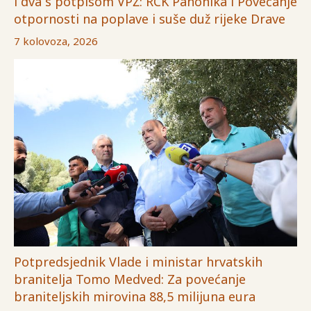
i dva s potpisom VPŽ: RCK Panonika i Povećanje
otpornosti na poplave i suše duž rijeke Drave
7 kolovoza, 2026
Potpredsjednik Vlade i ministar hrvatskih
branitelja Tomo Medved: Za povećanje
braniteljskih mirovina 88,5 milijuna eura