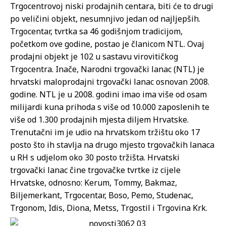
Trgocentrovoj niski prodajnih centara, biti će to drugi
po veličini objekt, nesumnjivo jedan od najljepših.
Trgocentar, tvrtka sa 46 godišnjom tradicijom,
početkom ove godine, postao je članicom NTL. Ovaj
prodajni objekt je 102 u sastavu virovitičkog
Trgocentra. Inače, Narodni trgovački lanac (NTL) je
hrvatski maloprodajni trgovački lanac osnovan 2008.
godine. NTL je u 2008. godini imao ima više od osam
milijardi kuna prihoda s više od 10.000 zaposlenih te
više od 1.300 prodajnih mjesta diljem Hrvatske.
Trenutačni im je udio na hrvatskom tržištu oko 17
posto što ih stavlja na drugo mjesto trgovačkih lanaca
u RH s udjelom oko 30 posto tržišta. Hrvatski
trgovački lanac čine trgovačke tvrtke iz cijele
Hrvatske, odnosno: Kerum, Tommy, Bakmaz,
Biljemerkant, Trgocentar, Boso, Pemo, Studenac,
Trgonom, Idis, Diona, Metss, Trgostil i Trgovina Krk.