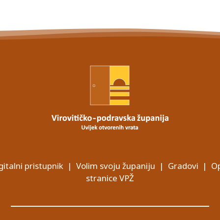
gitalni pristupnik
|
Volim svoju županiju
|
Gradovi
|
Op
stranice VPŽ