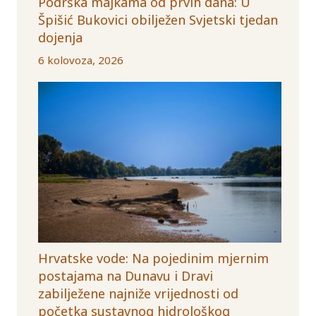
Podrška majkama od prvih dana: U
Špišić Bukovici obilježen Svjetski tjedan
dojenja
6 kolovoza, 2026
Hrvatske vode: Na pojedinim mjernim
postajama na Dunavu i Dravi
zabilježene najniže vrijednosti od
početka sustavnog hidrološkog