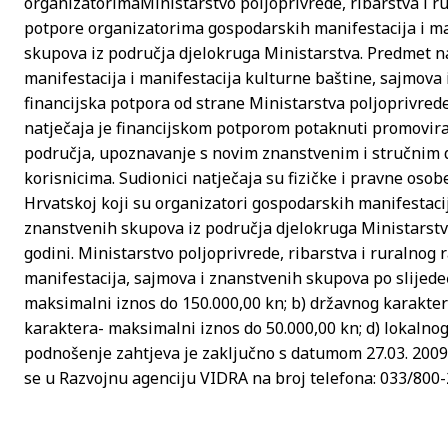
organizatorima
Ministarstvo poljoprivrede, ribarstva i ru
potpore organizatorima gospodarskih manifestacija i ma
skupova iz područja djelokruga Ministarstva. Predmet n
manifestacija i manifestacija kulturne baštine, sajmova 
financijska potpora od strane Ministarstva poljoprivrede, 
natječaja je financijskom potporom potaknuti promovira
područja, upoznavanje s novim znanstvenim i stručnim 
korisnicima. Sudionici natječaja su fizičke i pravne oso
Hrvatskoj koji su organizatori gospodarskih manifestacij
znanstvenih skupova iz područja djelokruga Ministarstva
godini. Ministarstvo poljoprivrede, ribarstva i ruralnog 
manifestacija, sajmova i znanstvenih skupova po slijed
maksimalni iznos do 150.000,00 kn; b) državnog karakter
karaktera- maksimalni iznos do 50.000,00 kn; d) lokalno
podnošenje zahtjeva je zaključno s datumom 27.03. 2009.
se u Razvojnu agenciju VIDRA na broj telefona: 033/800-