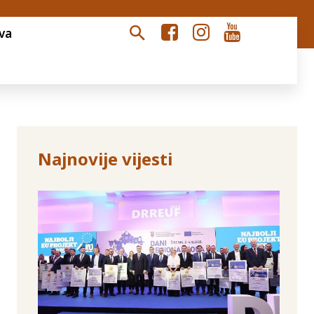
va
Najnovije vijesti