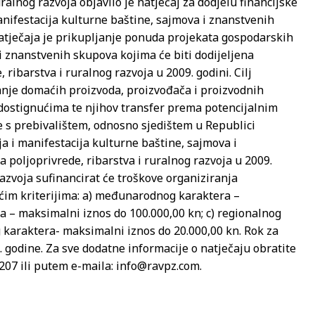
ralnog razvoja objavilo je natječaj za dodjelu financijske
nifestacija kulturne baštine, sajmova i znanstvenih
atječaja je prikupljanje ponuda projekata gospodarskih
i znanstvenih skupova kojima će biti dodijeljena
ribarstva i ruralnog razvoja u 2009. godini. Cilj
nje domaćih proizvoda, proizvođača i proizvodnih
dostignućima te njihov transfer prema potencijalnim
be s prebivalištem, odnosno sjedištem u Republici
a i manifestacija kulturne baštine, sajmova i
 poljoprivrede, ribarstva i ruralnog razvoja u 2009.
razvoja sufinancirat će troškove organiziranja
ećim kriterijima: a) međunarodnog karaktera –
a – maksimalni iznos do 100.000,00 kn; c) regionalnog
g karaktera- maksimalni iznos do 20.000,00 kn. Rok za
 godine. Za sve dodatne informacije o natječaju obratite
207 ili putem e-maila: info@ravpz.com.