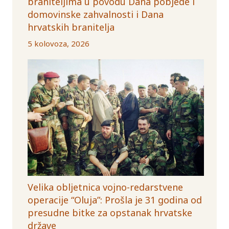
braniteljima u povodu Dana pobjede i
domovinske zahvalnosti i Dana
hrvatskih branitelja
5 kolovoza, 2026
Velika obljetnica vojno-redarstvene
operacije “Oluja”: Prošla je 31 godina od
presudne bitke za opstanak hrvatske
države