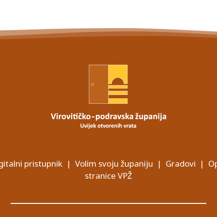
gitalni pristupnik
|
Volim svoju županiju
|
Gradovi
|
Op
stranice VPŽ