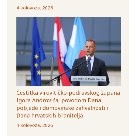
4 kolovoza, 2026
Čestitka virovitičko-podravskog župana
Igora Androvića, povodom Dana
pobjede i domovinske zahvalnosti i
Dana hrvatskih branitelja
4 kolovoza, 2026