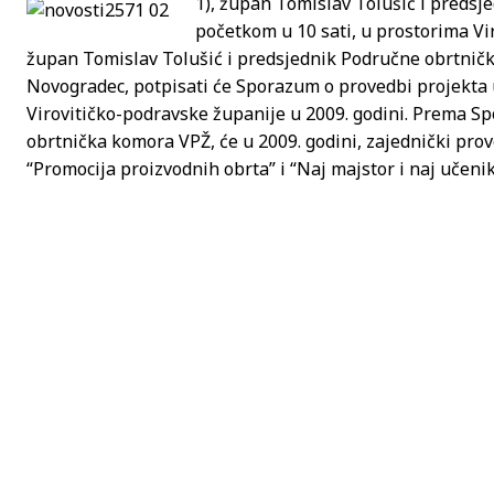
1), župan Tomislav Tolušić i preds
početkom u 10 sati, u prostorima Vi
župan Tomislav Tolušić i predsjednik Područne obrtničk
Novogradec, potpisati će Sporazum o provedbi projekta 
Virovitičko-podravske županije u 2009. godini. Prema S
obrtnička komora VPŽ, će u 2009. godini, zajednički provod
“Promocija proizvodnih obrta” i “Naj majstor i naj učenik