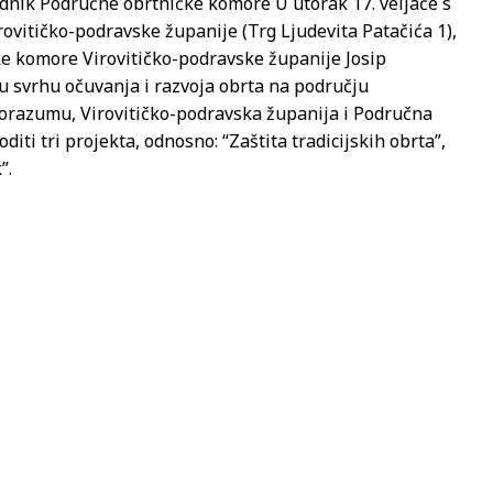
jednik Područne obrtničke komore
U utorak 17. veljače s
rovitičko-podravske županije (Trg Ljudevita Patačića 1),
e komore Virovitičko-podravske županije Josip
u svrhu očuvanja i razvoja obrta na području
porazumu, Virovitičko-podravska županija i Područna
iti tri projekta, odnosno: “Zaštita tradicijskih obrta”,
”.