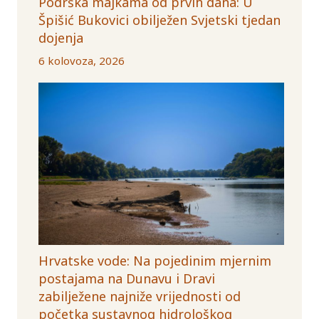
Podrška majkama od prvih dana: U
Špišić Bukovici obilježen Svjetski tjedan
dojenja
6 kolovoza, 2026
Hrvatske vode: Na pojedinim mjernim
postajama na Dunavu i Dravi
zabilježene najniže vrijednosti od
početka sustavnog hidrološkog