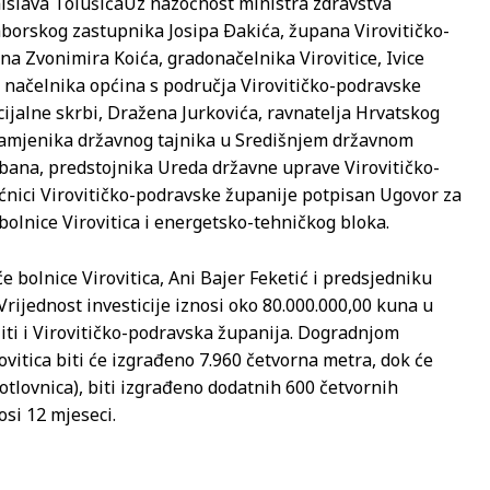
islava Tolušića
Uz nazočnost ministra zdravstva
saborskog zastupnika Josipa Ðakića, župana Virovitičko-
a Zvonimira Koića, gradonačelnika Virovitice, Ivice
i načelnika općina s područja Virovitičko-podravske
cijalne skrbi, Dražena Jurkovića, ravnatelja Hrvatskog
 zamjenika državnog tajnika u Središnjem državnom
ana, predstojnika Ureda državne uprave Virovitičko-
ećnici Virovitičko-podravske županije potpisan Ugovor za
lnice Virovitica i energetsko-tehničkog bloka.
e bolnice Virovitica, Ani Bajer Feketić i predsjedniku
Vrijednost investicije iznosi oko 80.000.000,00 kuna u
iti i Virovitičko-podravska županija. Dogradnjom
itica biti će izgrađeno 7.960 četvorna metra, dok će
otlovnica), biti izgrađeno dodatnih 600 četvornih
osi 12 mjeseci.