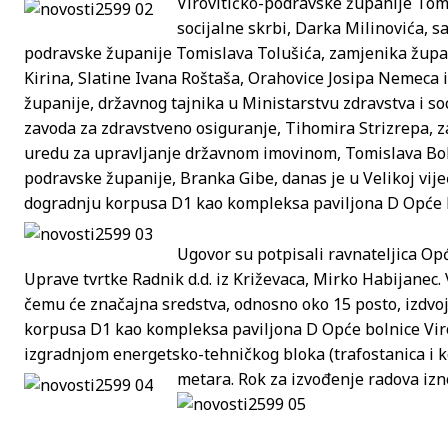
Virovitičko-podravske županije Tom
socijalne skrbi, Darka Milinovića, 
podravske županije Tomislava Tolušića, zamjenika župan
Kirina, Slatine Ivana Roštaša, Orahovice Josipa Nemeca 
županije, državnog tajnika u Ministarstvu zdravstva i so
zavoda za zdravstveno osiguranje, Tihomira Strizrepa,
uredu za upravljanje državnom imovinom, Tomislava Bob
podravske županije, Branka Gibe, danas je u Velikoj vij
dogradnju korpusa D1 kao kompleksa paviljona D Opće bo
Ugovor su potpisali ravnateljica Opć
Uprave tvrtke Radnik d.d. iz Križevaca, Mirko Habijanec. 
čemu će značajna sredstva, odnosno oko 15 posto, izdvoj
korpusa D1 kao kompleksa paviljona D Opće bolnice Virov
izgradnjom energetsko-tehničkog bloka (trafostanica i k
metara. Rok za izvođenje radova izn