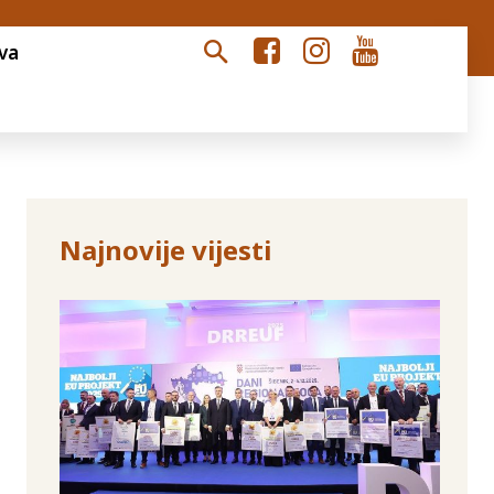
va
Najnovije vijesti