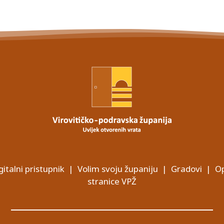
gitalni pristupnik
|
Volim svoju županiju
|
Gradovi
|
Op
stranice VPŽ