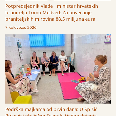
Potpredsjednik Vlade i ministar hrvatskih
branitelja Tomo Medved: Za povećanje
braniteljskih mirovina 88,5 milijuna eura
7 kolovoza, 2026
Podrška majkama od prvih dana: U Špišić
Bukovici obilježen Svjetski tjedan dojenja