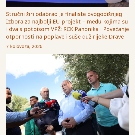
Stručni žiri odabrao je finaliste ovogodišnjeg
Izbora za najbolji EU projekt – među kojima su
i dva s potpisom VPŽ: RCK Panonika i Povećanje
otpornosti na poplave i suše duž rijeke Drave
7 kolovoza, 2026