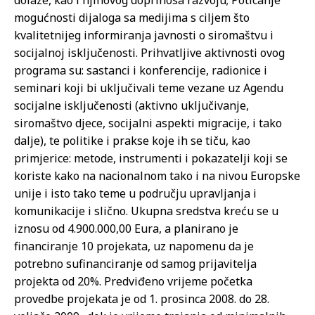
dolaze, kao i njihovog doprinosa razvoju; Poticanje
mogućnosti dijaloga sa medijima s ciljem što
kvalitetnijeg informiranja javnosti o siromaštvu i
socijalnoj isključenosti. Prihvatljive aktivnosti ovog
programa su: sastanci i konferencije, radionice i
seminari koji bi uključivali teme vezane uz Agendu
socijalne isključenosti (aktivno uključivanje,
siromaštvo djece, socijalni aspekti migracije, i tako
dalje), te politike i prakse koje ih se tiču, kao
primjerice: metode, instrumenti i pokazatelji koji se
koriste kako na nacionalnom tako i na nivou Europske
unije i isto tako teme u području upravljanja i
komunikacije i slično. Ukupna sredstva kreću se u
iznosu od 4.900.000,00 Eura, a planirano je
financiranje 10 projekata, uz napomenu da je
potrebno sufinanciranje od samog prijavitelja
projekta od 20%. Predviđeno vrijeme početka
provedbe projekata je od 1. prosinca 2008. do 28.