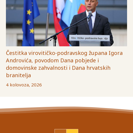
Čestitka virovitičko-podravskog župana Igora
Androvića, povodom Dana pobjede i
domovinske zahvalnosti i Dana hrvatskih
branitelja
4 kolovoza, 2026