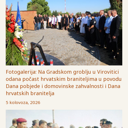
Fotogalerija: Na Gradskom groblju u Virovitici
odana počast hrvatskim braniteljima u povodu
Dana pobjede i domovinske zahvalnosti i Dana
hrvatskih branitelja
5 kolovoza, 2026