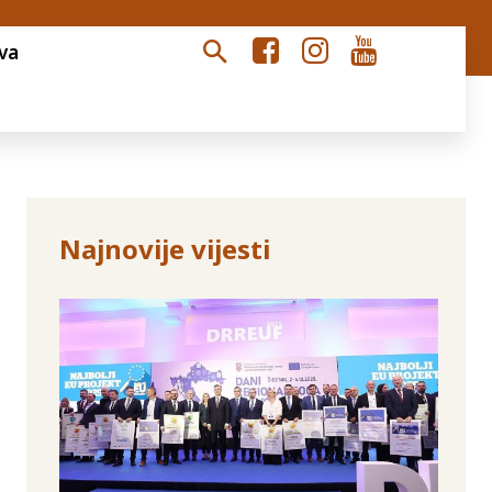
va
Najnovije vijesti