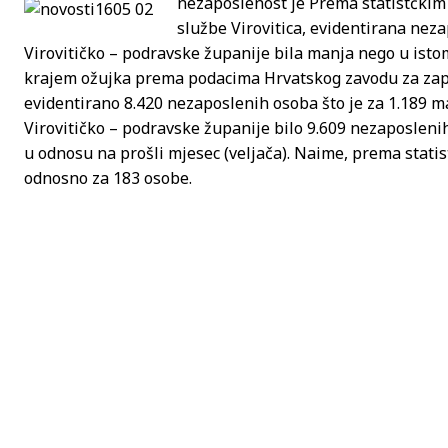
nezaposlenost je
Prema statistčkim
službe Virovitica, evidentirana nez
Virovitičko – podravske županije bila manja nego u isto
krajem ožujka prema podacima Hrvatskog zavodu za zapoš
evidentirano 8.420 nezaposlenih osoba što je za 1.189 m
Virovitičko – podravske županije bilo 9.609 nezaposlenih
u odnosu na prošli mjesec (veljača). Naime, prema stati
odnosno za 183 osobe.