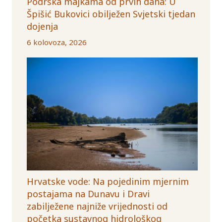
Podrška majkama od prvih dana: U
Špišić Bukovici obilježen Svjetski tjedan
dojenja
6 kolovoza, 2026
Hrvatske vode: Na pojedinim mjernim
postajama na Dunavu i Dravi
zabilježene najniže vrijednosti od
početka sustavnog hidrološkog