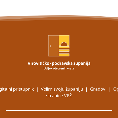
gitalni pristupnik
|
Volim svoju županiju
|
Gradovi
|
Op
stranice VPŽ