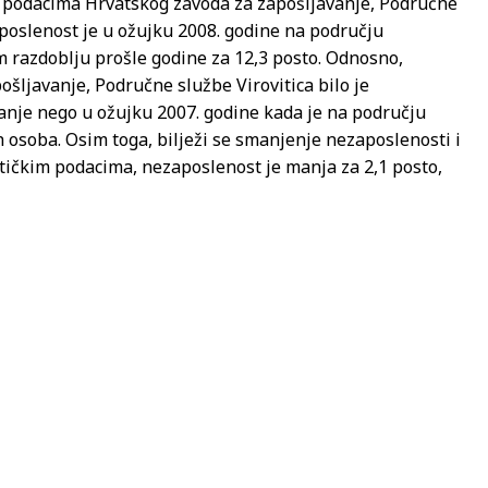
 podacima Hrvatskog zavoda za zapošljavanje, Područne
aposlenost je u ožujku 2008. godine na području
m razdoblju prošle godine za 12,3 posto. Odnosno,
ljavanje, Područne službe Virovitica bilo je
anje nego u ožujku 2007. godine kada je na području
 osoba. Osim toga, bilježi se smanjenje nezaposlenosti i
stičkim podacima, nezaposlenost je manja za 2,1 posto,