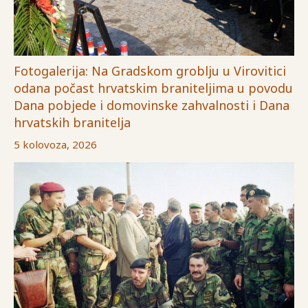
Fotogalerija: Na Gradskom groblju u Virovitici
odana počast hrvatskim braniteljima u povodu
Dana pobjede i domovinske zahvalnosti i Dana
hrvatskih branitelja
5 kolovoza, 2026