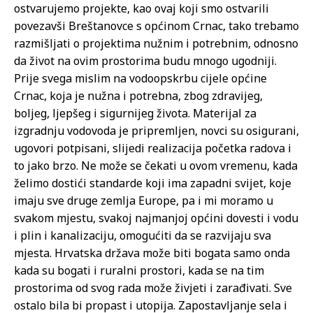
ostvarujemo projekte, kao ovaj koji smo ostvarili
povezavši Breštanovce s općinom Crnac, tako trebamo
razmišljati o projektima nužnim i potrebnim, odnosno
da život na ovim prostorima budu mnogo ugodniji.
Prije svega mislim na vodoopskrbu cijele općine
Crnac, koja je nužna i potrebna, zbog zdravijeg,
boljeg, ljepšeg i sigurnijeg života. Materijal za
izgradnju vodovoda je pripremljen, novci su osigurani,
ugovori potpisani, slijedi realizacija početka radova i
to jako brzo. Ne može se čekati u ovom vremenu, kada
želimo dostići standarde koji ima zapadni svijet, koje
imaju sve druge zemlja Europe, pa i mi moramo u
svakom mjestu, svakoj najmanjoj općini dovesti i vodu
i plin i kanalizaciju, omogućiti da se razvijaju sva
mjesta. Hrvatska država može biti bogata samo onda
kada su bogati i ruralni prostori, kada se na tim
prostorima od svog rada može živjeti i zarađivati. Sve
ostalo bila bi propast i utopija. Zapostavljanje sela i