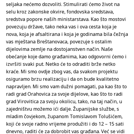
seljaka nećemo dozvoliti. Stimulirati ćemo život na
selu kroz zakonske okvire, fondovska sredstava,
sredstva popore naših ministarstava. Kao što mostovi
povezuju države, tako neka vas i ova cesta koja je
nova, koja je afsaltirana i koja je godinama bila čežnja
vas mještana Breštanovaca, povezuje s ostalim
dijelovima zemlje na dostojanstven način. Naše
obećanje koje damo građanima, kao odgovorni ćemo i
izvršiti svaki put. Netko će to odraditi brže netko
kraće. Mi smo ovdje zbog vas, da svakom projektu
osiguramo brzu realizaciju i da on bude kvalitetno
napravljen. Mi smo vam dužni pomagati, pa kao što to
radi grad Orahovica za svoje dijelove, kao što to radi
grad Virovitica za svoju okolicu, tako, na taj način, u
zajedništvu možemo ići dalje. Županijske službe, s
mladim čovjekom, županom Tomislavom Tolušićem,
koji će svoje radno vrijeme produžiti i do 12 – 15 sati
dnevno, raditi će za dobrobit vas građana. Već se vidi