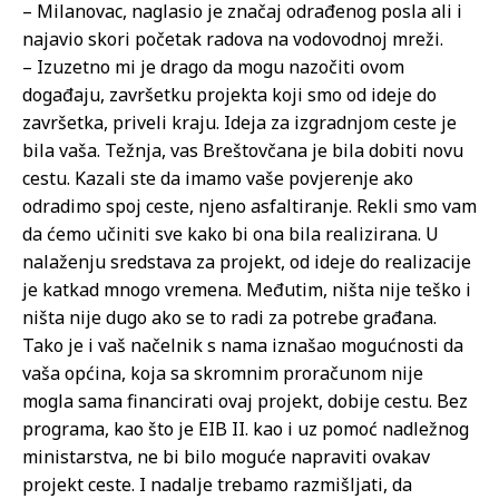
– Milanovac, naglasio je značaj odrađenog posla ali i
najavio skori početak radova na vodovodnoj mreži.
– Izuzetno mi je drago da mogu nazočiti ovom
događaju, završetku projekta koji smo od ideje do
završetka, priveli kraju. Ideja za izgradnjom ceste je
bila vaša. Težnja, vas Breštovčana je bila dobiti novu
cestu. Kazali ste da imamo vaše povjerenje ako
odradimo spoj ceste, njeno asfaltiranje. Rekli smo vam
da ćemo učiniti sve kako bi ona bila realizirana. U
nalaženju sredstava za projekt, od ideje do realizacije
je katkad mnogo vremena. Međutim, ništa nije teško i
ništa nije dugo ako se to radi za potrebe građana.
Tako je i vaš načelnik s nama iznašao mogućnosti da
vaša općina, koja sa skromnim proračunom nije
mogla sama financirati ovaj projekt, dobije cestu. Bez
programa, kao što je EIB II. kao i uz pomoć nadležnog
ministarstva, ne bi bilo moguće napraviti ovakav
projekt ceste. I nadalje trebamo razmišljati, da