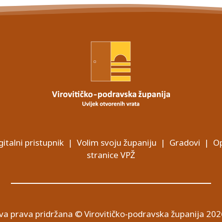
gitalni pristupnik
|
Volim svoju županiju
|
Gradovi
|
Op
stranice VPŽ
va prava pridržana © Virovitičko-podravska županija 202