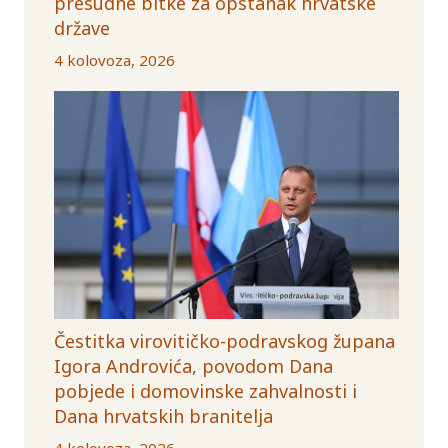
presudne bitke za opstanak hrvatske
države
4 kolovoza, 2026
Čestitka virovitičko-podravskog župana
Igora Androvića, povodom Dana
pobjede i domovinske zahvalnosti i
Dana hrvatskih branitelja
4 kolovoza, 2026