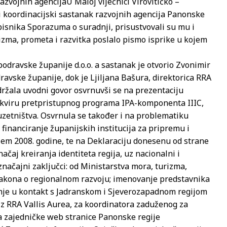
azvojnih agencija
U Maloj vijećnici Virovitičko –
i koordinacijski sastanak razvojnih agencija Panonske
tpisnika Sporazuma o suradnji, prisustvovali su mu i
rizma, prometa i razvitka poslalo pismo isprike u kojem
odravske županije d.o.o. a sastanak je otvorio Zvonimir
ravske županije, dok je Ljiljana Bašura, direktorica RRA
održala uvodni govor osvrnuvši se na prezentaciju
kviru pretpristupnog programa IPA-komponenta IIIC,
uzetništva. Osvrnula se također i na problematiku
inanciranje županijskih institucija za pripremu i
jem 2008. godine, te na Deklaraciju donesenu od strane
ačaj kreiranja identiteta regija, uz nacionalni i
 značajni zaključci: od Ministarstva mora, turizma,
Zakona o regionalnom razvoju; imenovanje predstavnika
panje u kontakt s Jadranskom i Sjeverozapadnom regijom
z RRA Vallis Aurea, za koordinatora zaduženog za
a zajedničke web stranice Panonske regije