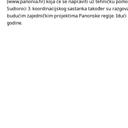
(www.panonia.hr) koja će se napraviti uz tehničku pomo
Sudionici 3. koordinacijskog sastanka također su razgova
budućim zajedničkim projektima Panonske regije. Idući k
godine.