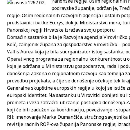
Panonske regije. Osim regionalnih r
podravske županije, održan je, Treć
regije. Osim regionalnih razvojnih agencija i ostalih po
predstavnici tvrtke Ecorys, dok je Ministarstvo mora, tu
Panonskoj regiji Hrvatske izražava svoju potporu.
Domaćin sastanka bila je Razvojna agencija Viroviričko p
Koić, zamjenik župana za gospodarstvo Virovitičko – pod
Vallis Aurea koja je bila suorganizator istog sastanka, 
Operativnog programa za regionalnu konkurentnost u o
koja je održana u Ministarstvu gospodarstva, rada i pod
donošenja Zakona o regionalnom razvoju kao temelja za f
provedbu projekata, a čije se donošenje očekuje tek kra
Generalne skupštine europskih regija u kojoj se ističe zn
europski identitet. Na sastanku u Virovitici donijeti su i
prometa i veza zatražiti ubrzanje postupka donošenja 
koji će biti zadužen za koordinaciju, povezivanje i stu
RH; imenovanje Marka Dumančića, stručnog savjetnika i
revizije radnih ROP-ova županija Panonske regije; izrad