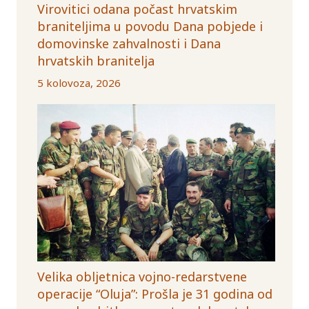
Virovitici odana počast hrvatskim
braniteljima u povodu Dana pobjede i
domovinske zahvalnosti i Dana
hrvatskih branitelja
5 kolovoza, 2026
Velika obljetnica vojno-redarstvene
operacije “Oluja”: Prošla je 31 godina od