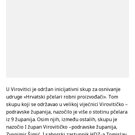
U Virovitici je održan inicijativni skup za osnivanje
udruge «Hrvatski pčelari robni proizvođači». Tom
skupu koji se održavao u velikoj vijećnici Virovitičko –
podravske županija, nazočilo je više o stotinu pčelara
iz 9 županija. Osim njih, između ostalih, skupu je
nazočio I župan Virovitičko –podravske županija,
Zvonimir Šimić, I saborski zastupnik HDZ-a Tomislav