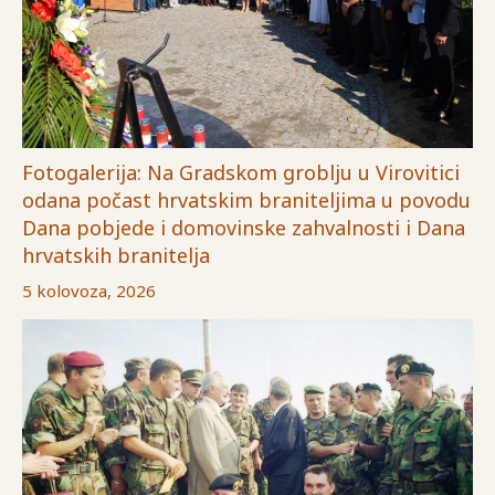
Fotogalerija: Na Gradskom groblju u Virovitici
odana počast hrvatskim braniteljima u povodu
Dana pobjede i domovinske zahvalnosti i Dana
hrvatskih branitelja
5 kolovoza, 2026