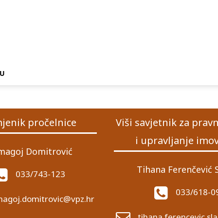
NU
jenik pročelnice
Viši savjetnik za prav
i upravljanje im
agoj Domitrović
Tihana Ferenčević 
033/743-123
033/618-0
agoj.domitrovic@vpz.hr
tihana.ferencevic.s