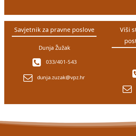
Savjetnik za pravne poslove
Viši 
pos
Dunja Žužak
033/401-543
dunja.zuzak@vpz.hr