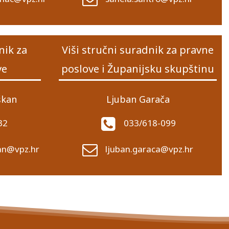
nik za
Viši stručni suradnik za pravne
ve
poslove i Županijsku skupštinu
škan
Ljuban Garača
32
033/618-099
kan@vpz.hr
ljuban.garaca@vpz.hr