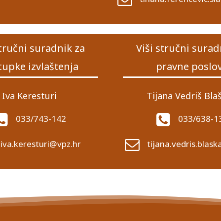
stručni suradnik za
Viši stručni surad
tupke izvlaštenja
pravne poslo
Iva Keresturi
Tijana Vedriš Bla
033/743-142
033/638-1
iva.keresturi@vpz.hr
tijana.vedris.blas