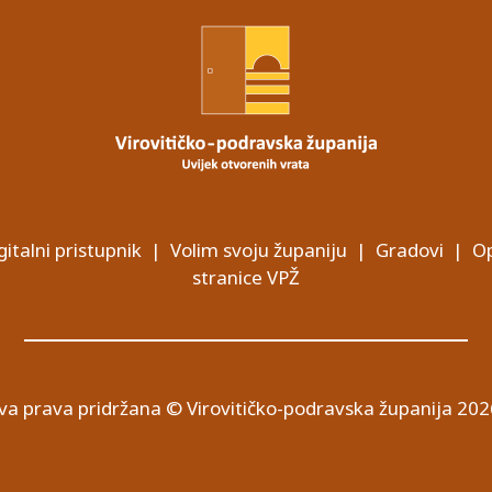
gitalni pristupnik
|
Volim svoju županiju
|
Gradovi
|
Op
stranice VPŽ
va prava pridržana © Virovitičko-podravska županija 202