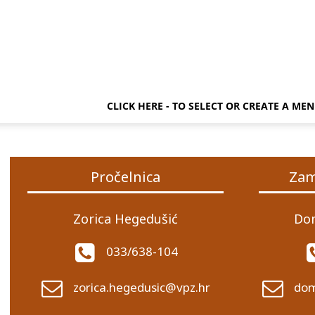
CLICK HERE - TO SELECT OR CREATE A ME
Pročelnica
Zam
Zorica Hegedušić
Dom
033/638-104
zorica.hegedusic@vpz.hr
dom