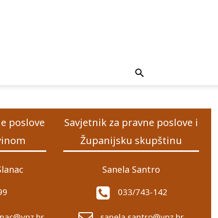
ne poslove
Savjetnik za pravne poslove i
ovinom
Županijsku skupštinu
Slanac
Sanela Santro
99
033/743-142
lanac@vpz.hr
sanela.santro@vpz.hr