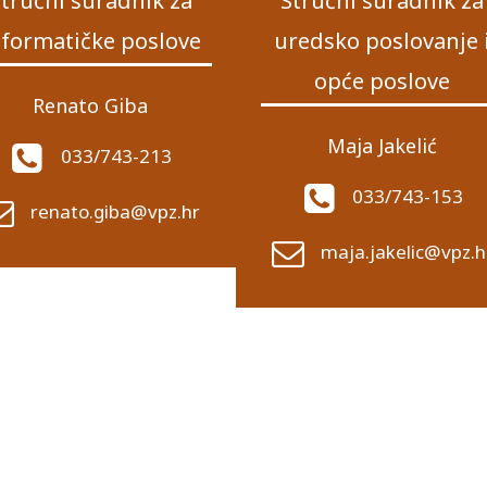
tručni suradnik za
Stručni suradnik za
nformatičke poslove
uredsko poslovanje 
opće poslove
Renato Giba
Maja Jakelić
033/743-213
033/743-153
renato.giba@vpz.hr
maja.jakelic@vpz.h