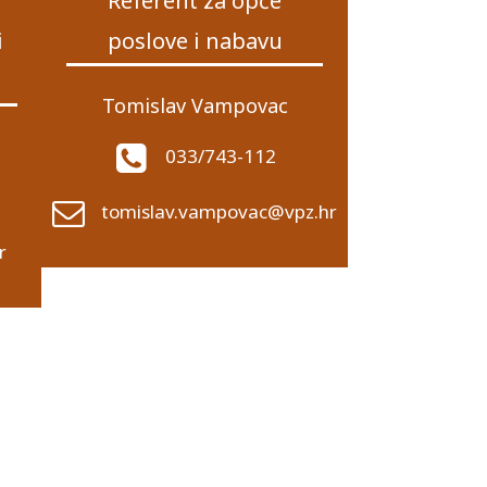
Referent za opće
i
poslove i nabavu
Tomislav Vampovac
033/743-112
tomislav.vampovac@vpz.hr
r