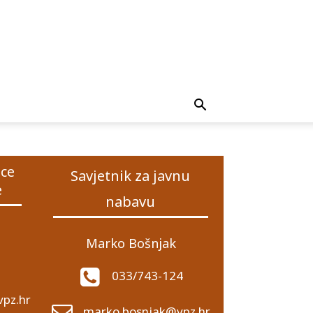
ice
Savjetnik za javnu
e
nabavu
Marko Bošnjak
033/743-124
vpz.hr
marko.bosnjak@vpz.hr