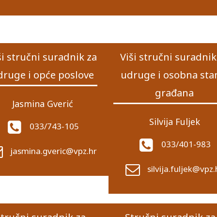
ši stručni suradnik za
Viši stručni suradnik
druge i opće poslove
udruge i osobna sta
građana
Jasmina Gverić
Silvija Fuljek
033/743-105
033/401-983
jasmina.gveric@vpz.hr
silvija.fuljek@vpz.