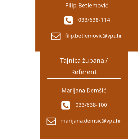
Filip Betlemović
033/638-114
filip.betlemovic@vpz.hr
Tajnica župana /
Referent
Marijana Demšić
033/638-100
marijana.demsic@vpz.hr