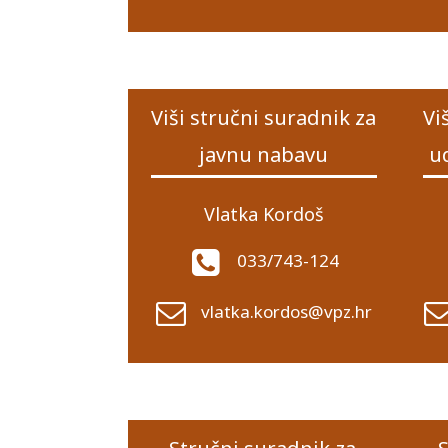
Viši stručni suradnik za
Vi
javnu nabavu
u
Vlatka Kordoš
033/743-124
vlatka.kordos@vpz.hr