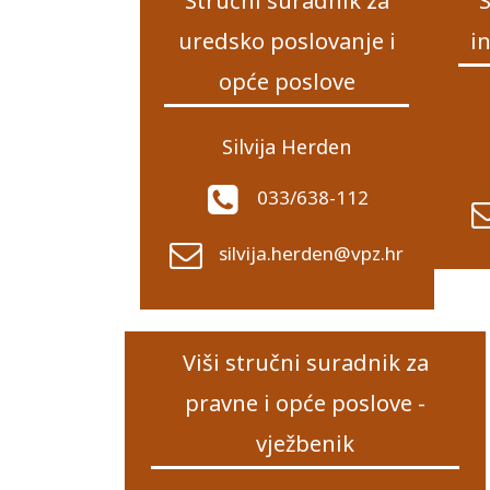
Stručni suradnik za
S
uredsko poslovanje i
i
opće poslove
Silvija Herden
033/638-112
silvija.herden@vpz.hr
Viši stručni suradnik za
pravne i opće poslove -
vježbenik