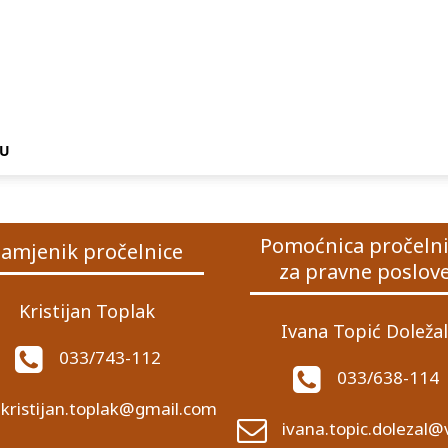
NU
Pomoćnica pročeln
amjenik pročelnice
za pravne poslov
Kristijan Toplak
Ivana Topić Doležal
033/743-112
033/638-114
kristijan.toplak@gmail.com
ivana.topic.dolezal@