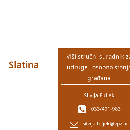
Viši stručni suradnik z
Slatina
udruge i osobna stanj
građana
Silvija Fuljek
033/401-983
silvija.fuljek@vpz.hr