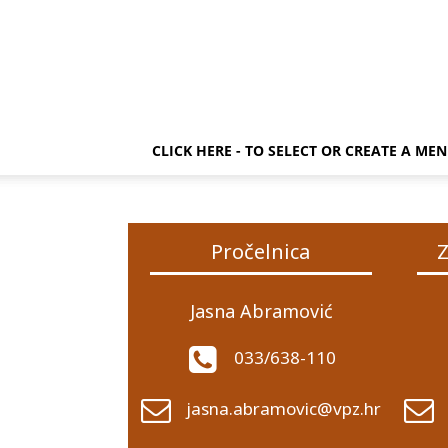
CLICK HERE - TO SELECT OR CREATE A ME
Pročelnica
Z
Jasna Abramović
033/638-110
jasna.abramovic@vpz.hr