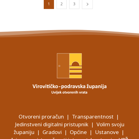
1
2
3
Otvoreni proračun
|
Transparentnost
|
Jedinstveni digitalni pristupnik
|
Volim svoju
županiju
|
Gradovi
|
Općine
|
Ustanove
|