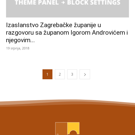
Izaslanstvo Zagrebačke županije u
razgovoru sa županom Igorom Androvićem i
njegovim...
19 srpnja, 2018
1
2
3