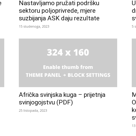
e
Nastavljamo pružati podršku
U
.
sektoru poljoprivrede, mjere
d
suzbijanja ASK daju rezultate
s
15 studenoga, 2023
5 
Afrička svinjska kuga – prijetnja
M
svinjogojstvu (PDF)
O
k
25 listopada, 2023
s
13