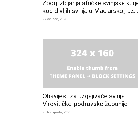
Zbog izbijanja afričke svinjske kug
kod divljih svinja u Mađarskoj, uz..
27 veljače, 2026
Obavijest za uzgajivače svinja
Virovitičko-podravske županije
25 listopada, 2023