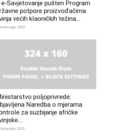
 e-Savjetovanje pušten Program
ržavne potpore proizvođačima
vinja većih klaoničkih težina...
studenoga, 2023
inistarstvo poljoprivrede:
bjavljena Naredba o mjerama
ontrole za suzbijanje afričke
vinjske...
 listopada, 2023